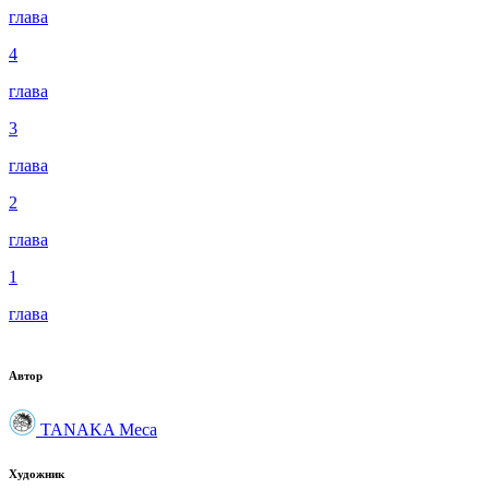
глава
4
глава
3
глава
2
глава
1
глава
Автор
TANAKA Meca
Художник