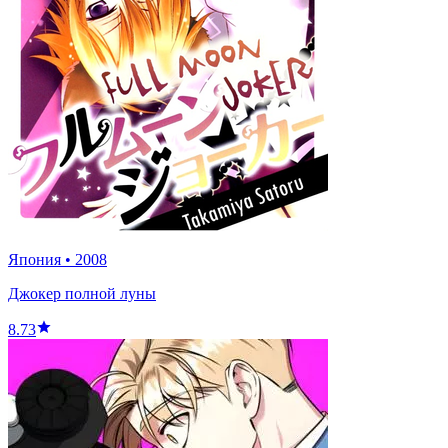
Япония
•
2008
Джокер полной луны
8.73