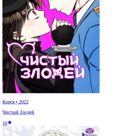
Корея
•
2022
Чистый Злодей
10