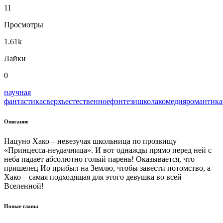
11
Просмотры
1.61k
Лайки
0
научная
фантастика
сверхъестественное
фэнтези
школа
комедия
романтика
Описание
Нацуно Хако – невезучая школьница по прозвищу
«Принцесса-неудачница». И вот однажды прямо перед ней с
неба падает абсолютно голый парень! Оказывается, что
пришелец Ио прибыл на Землю, чтобы завести потомство, а
Хако – самая подходящая для этого девушка во всей
Вселенной!
Новые главы