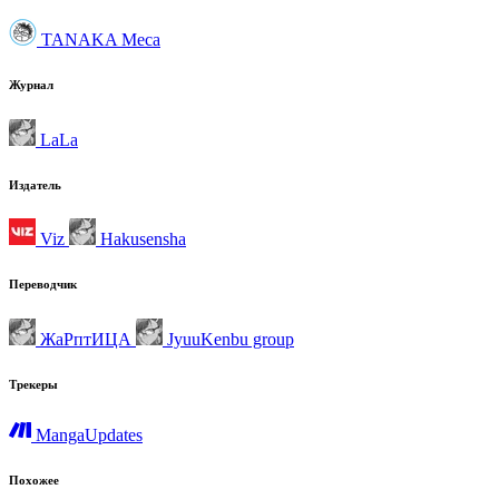
TANAKA Meca
Журнал
LaLa
Издатель
Viz
Hakusensha
Переводчик
ЖаРптИЦА
JyuuKenbu group
Трекеры
MangaUpdates
Похожее