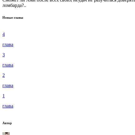
ломбарда?..
Новые главы
4
глава
3
глава
2
глава
1
глава
Автор