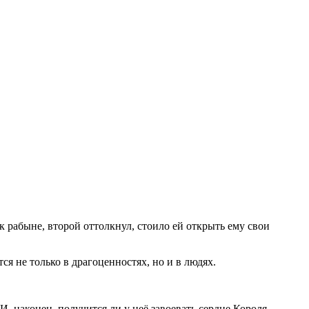
к рабыне, второй оттолкнул, стоило ей открыть ему свои
я не только в драгоценностях, но и в людях.
, наконец, получится ли у неё завоевать сердце Короля