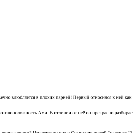
вечно влюбляется в плохих парней! Первый относился к ней как 
тивоположность Ами. В отличии от неё он прекрасно разбираетс
ь окружающим? Научится ли она у Сю видеть людей "насквозь"? И