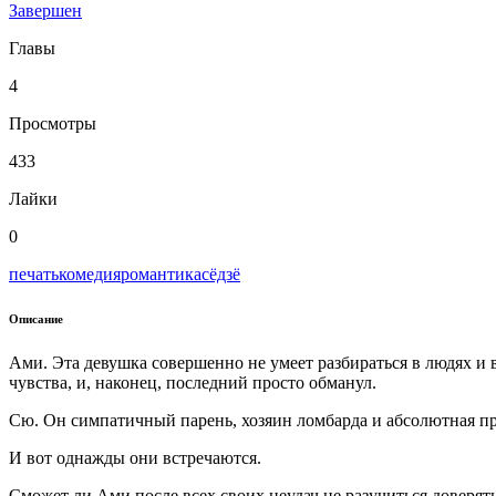
Завершен
Главы
4
Просмотры
433
Лайки
0
печать
комедия
романтика
сёдзё
Описание
Ами. Эта девушка совершенно не умеет разбираться в людях и 
чувства, и, наконец, последний просто обманул.
Сю. Он симпатичный парень, хозяин ломбарда и абсолютная про
И вот однажды они встречаются.
Сможет ли Ами после всех своих неудач не разучиться доверят