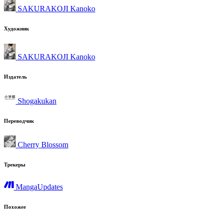
SAKURAKOJI Kanoko
Художник
SAKURAKOJI Kanoko
Издатель
Shogakukan
Переводчик
Cherry Blossom
Трекеры
MangaUpdates
Похожее