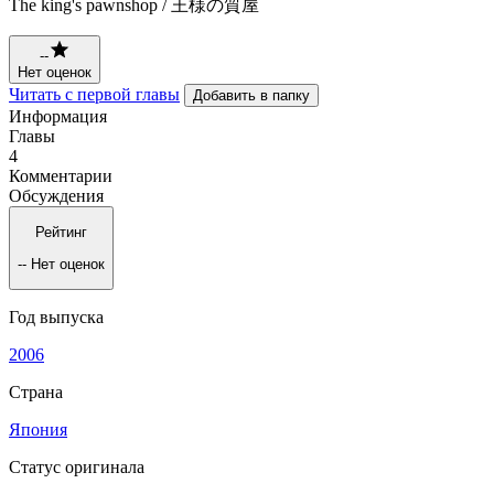
The king's pawnshop / 王様の質屋
--
Нет оценок
Читать с первой главы
Добавить в папку
Информация
Главы
4
Комментарии
Обсуждения
Рейтинг
--
Нет оценок
Год выпуска
2006
Страна
Япония
Статус оригинала