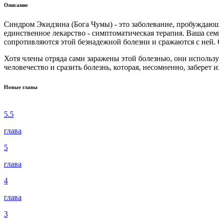
Описание
Синдром Экидзина (Бога Чумы) - это заболевание, пробуждающ
единственное лекарство - симптоматическая терапия. Ваша семь
сопротивляются этой безнадежной болезни и сражаются с ней
Хотя члены отряда сами заражены этой болезнью, они исполь
человечество и сразить болезнь, которая, несомненно, заберет и
Новые главы
5.5
глава
5
глава
4
глава
3