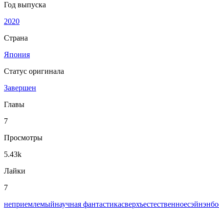
Год выпуска
2020
Страна
Япония
Статус оригинала
Завершен
Главы
7
Просмотры
5.43k
Лайки
7
неприемлемый
научная фантастика
сверхъестественное
сэйнэн
бо