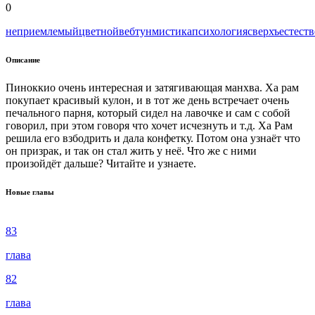
0
неприемлемый
цветной
вeбтун
мистика
психология
сверхъестест
Описание
Пиноккио очень интересная и затягивающая манхва. Ха рам
покупает красивый кулон, и в тот же день встречает очень
печального парня, который сидел на лавочке и сам с собой
говорил, при этом говоря что хочет исчезнуть и т.д. Ха Рам
решила его взбодрить и дала конфетку. Потом она узнаёт что
он призрак, и так он стал жить у неё. Что же с ними
произойдёт дальше? Читайте и узнаете.
Новые главы
83
глава
82
глава