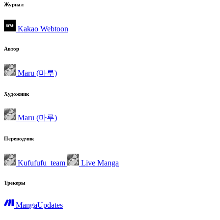
Журнал
Kakao Webtoon
Автор
Maru (마루)
Художник
Maru (마루)
Переводчик
Kufufufu_team
Live Manga
Трекеры
MangaUpdates