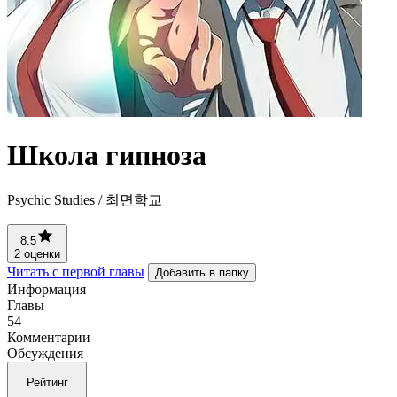
Школа гипноза
Psychic Studies / 최면학교
8.5
2 оценки
Читать с первой главы
Добавить в папку
Информация
Главы
54
Комментарии
Обсуждения
Рейтинг