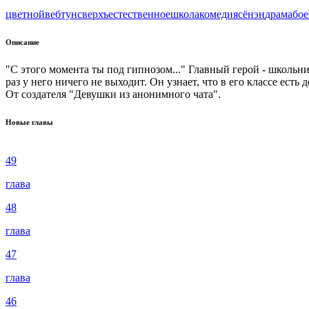
цветной
вeбтун
сверхъестественное
школа
комедия
сёнэн
драма
бое
Описание
"С этого момента ты под гипнозом..." Главный герой - школь
раз у него ничего не выходит. Он узнает, что в его классе е
От создателя "Девушки из анонимного чата".
Новые главы
49
глава
48
глава
47
глава
46