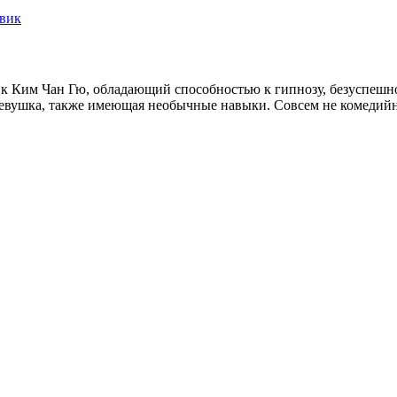
вик
ник Ким Чан Гю, обладающий способностью к гипнозу, безуспешн
сть девушка, также имеющая необычные навыки. Совсем не комед