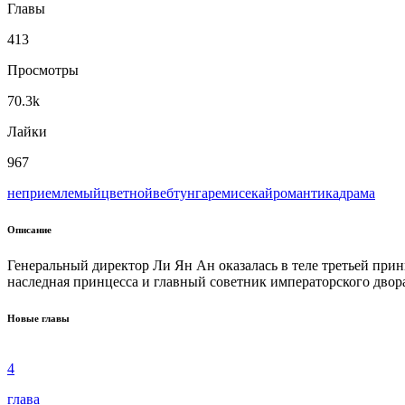
Главы
413
Просмотры
70.3k
Лайки
967
неприемлемый
цветной
вeбтун
гарем
исекай
романтика
драма
Описание
Генеральный директор Ли Ян Ан оказалась в теле третьей при
наследная принцесса и главный советник императорского двора
Новые главы
4
глава