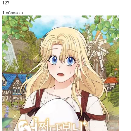
127
1 обложка