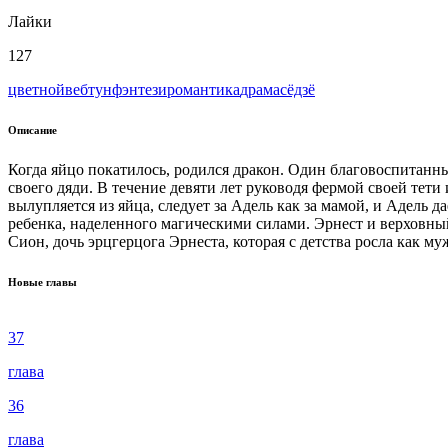
Лайки
127
цветной
вeбтун
фэнтези
романтика
драма
сёдзё
Описание
Когда яйцо покатилось, родился дракон. Один благовоспитанны
своего дяди. В течение девяти лет руководя фермой своей тети
вылупляется из яйца, следует за Адель как за мамой, и Адель
ребенка, наделенного магическими силами. Эрнест и верховны
Сион, дочь эрцгерцога Эрнеста, которая с детства росла как м
Новые главы
37
глава
36
глава