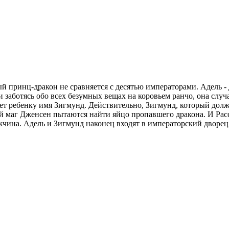
й принц-дракон не сравняется с десятью императорами. Адель - д
 и заботясь обо всех безумных вещах на коровьем ранчо, она сл
 дает ребенку имя Зигмунд. Действительно, Зигмунд, который до
й маг Дженсен пытаются найти яйцо пропавшего дракона. И Расс
ужчина. Адель и Зигмунд наконец входят в императорский дворец