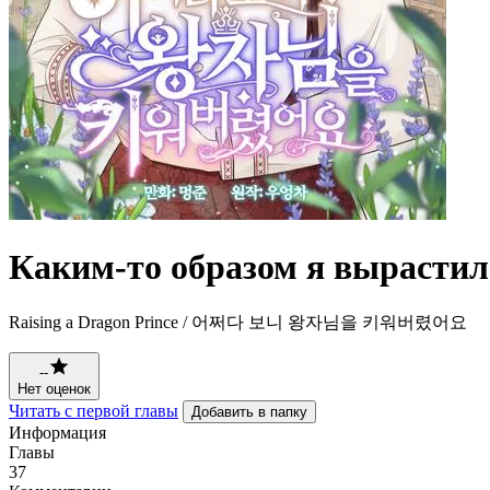
Каким-то образом я вырастил
Raising a Dragon Prince / 어쩌다 보니 왕자님을 키워버렸어요
--
Нет оценок
Читать с первой главы
Добавить в папку
Информация
Главы
37