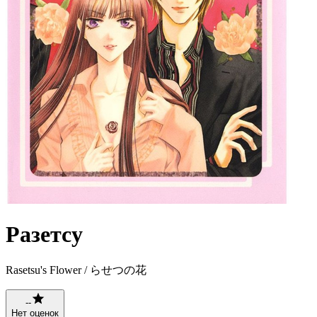
Разетсу
Rasetsu's Flower / らせつの花
--
Нет оценок