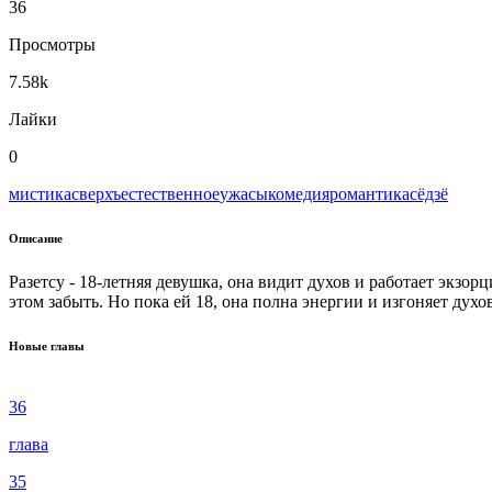
36
Просмотры
7.58k
Лайки
0
мистика
сверхъестественное
ужасы
комедия
романтика
сёдзё
Описание
Разетсу - 18-летняя девушка, она видит духов и работает экзорц
этом забыть. Но пока ей 18, она полна энергии и изгоняет духо
Новые главы
36
глава
35