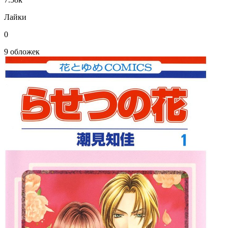
Лайки
0
9 обложек