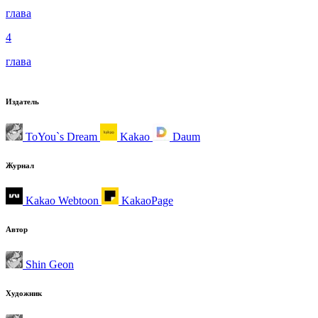
глава
4
глава
Издатель
ToYou`s Dream
Kakao
Daum
Журнал
Kakao Webtoon
KakaoPage
Автор
Shin Geon
Художник