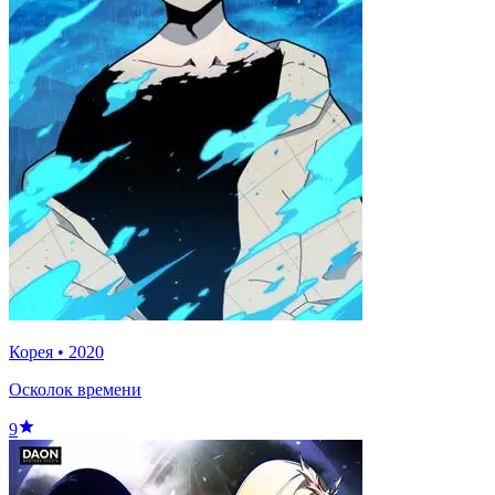
Корея
•
2020
Осколок времени
9