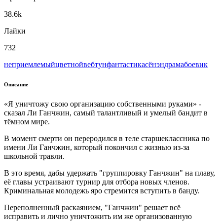
38.6k
Лайки
732
неприемлемый
цветной
вeбтун
фантастика
сёнэн
драма
боевик
Описание
«Я уничтожу свою организацию собственными руками» -
сказал Ли Ганчжин, самый талантливый и умелый бандит в
тёмном мире.
В момент смерти он переродился в теле старшеклассника по
имени Ли Ганчжин, который покончил с жизнью из-за
школьной травли.
В это время, дабы удержать "группировку Ганчжин" на плаву,
её главы устраивают турнир для отбора новых членов.
Криминальная молодежь яро стремится вступить в банду.
Переполненный раскаянием, "Ганчжин" решает всё
исправить и лично уничтожить им же организованную