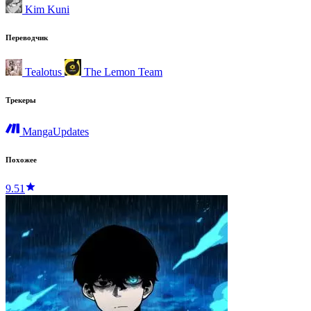
Kim Kuni
Переводчик
Tealotus
The Lemon Team
Трекеры
MangaUpdates
Похожее
9.51