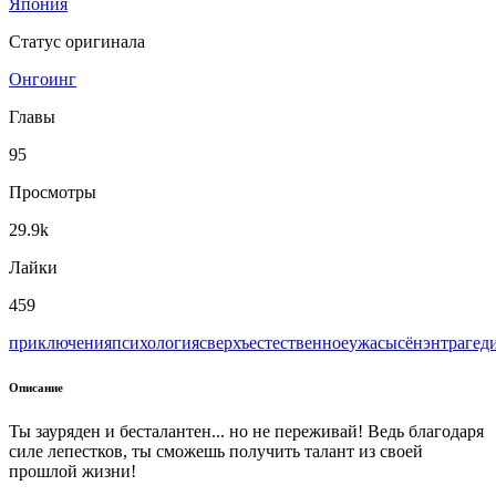
Япония
Статус оригинала
Онгоинг
Главы
95
Просмотры
29.9k
Лайки
459
приключения
психология
сверхъестественное
ужасы
сёнэн
трагед
Описание
Ты зауряден и бесталантен... но не переживай! Ведь благодаря
силе лепестков, ты сможешь получить талант из своей
прошлой жизни!