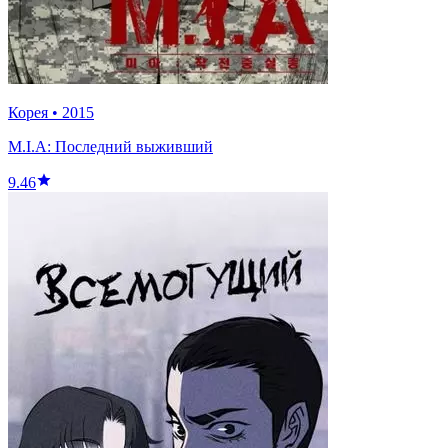
Корея
•
2015
M.I.A: Последний выживший
9.46