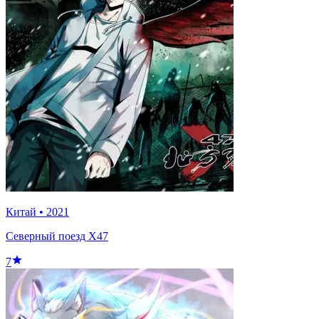
Китай
•
2021
Северный поезд X47
7