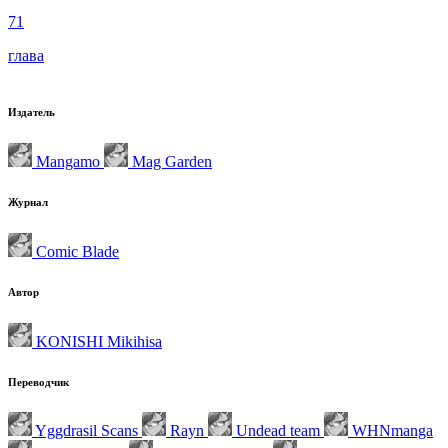
71
глава
Издатель
Mangamo
Mag Garden
Журнал
Comic Blade
Автор
KONISHI Mikihisa
Переводчик
Yggdrasil Scans
Rayn
Undead team
WHNmanga