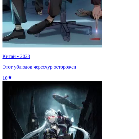
Китай
•
2023
Этот ублюдок чересчур осторожен
10