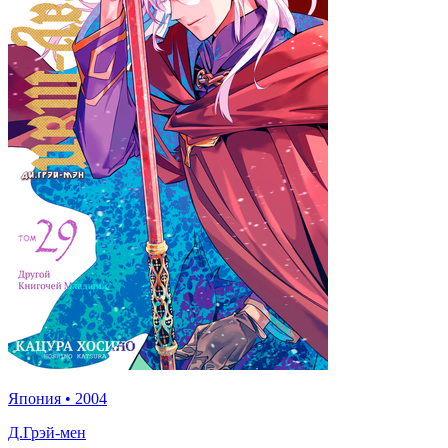
Япония
•
2004
Д.Грэй-мен