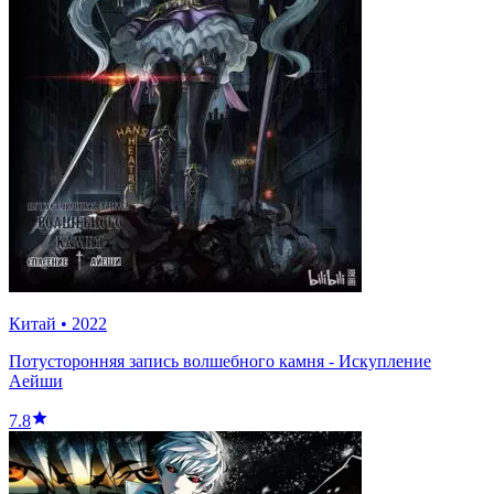
Китай
•
2022
Потусторонняя запись волшебного камня - Искупление
Аейши
7.8