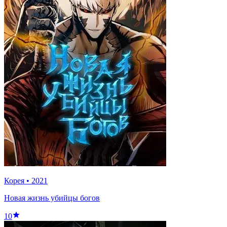
Корея
•
2021
Новая жизнь убийцы богов
10