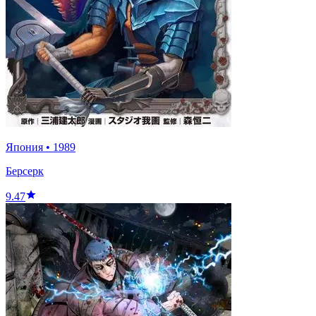
Япония
•
1989
Берсерк
9.47