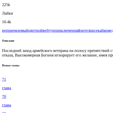
225k
Лайки
10.4k
неприемлемый
цветной
вeбтун
приключения
фэнтези
исекай
коме
Описание
Последний заход армейского ветерана на полосу препятствий с
отказа, Высокомерная Богиня игнорирует его желание, имея при
Новые главы
71
глава
70
глава