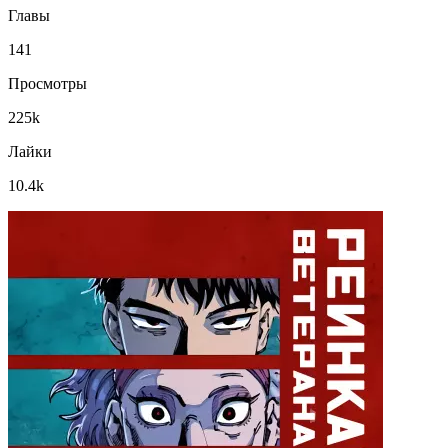
Главы
141
Просмотры
225k
Лайки
10.4k