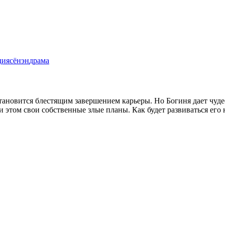
дия
сёнэн
драма
тановится блестящим завершением карьеры. Но Богиня дает чуде
 этом свои собственные злые планы. Как будет развиваться его 