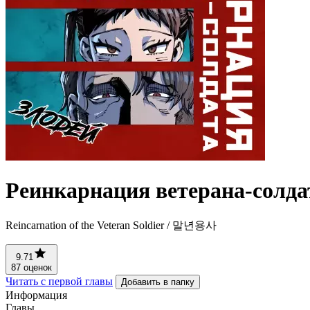
Реинкарнация ветерана-солда
Reincarnation of the Veteran Soldier / 말년용사
9.71
87 оценок
Читать с первой главы
Добавить в папку
Информация
Главы