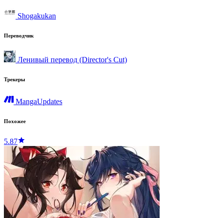
Shogakukan
Переводчик
Ленивый перевод (Director's Cut)
Трекеры
MangaUpdates
Похожее
5.87