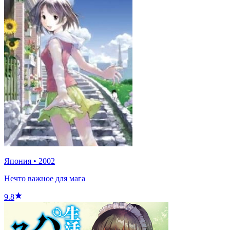
Япония
•
2002
Нечто важное для мага
9.8