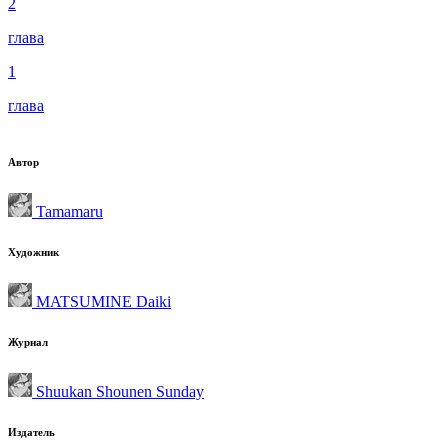
2
глава
1
глава
Автор
Tamamaru
Художник
MATSUMINE Daiki
Журнал
Shuukan Shounen Sunday
Издатель