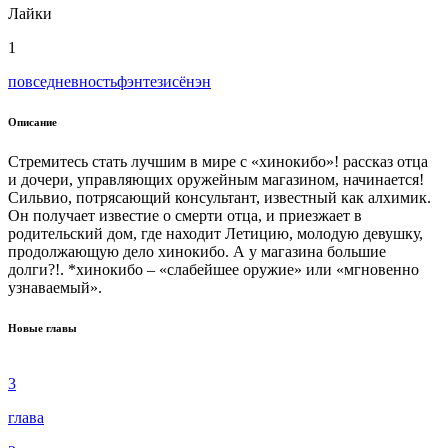
Лайки
1
повседневность
фэнтези
сёнэн
Описание
Стремитесь стать лучшим в мире с «хинокибо»! рассказ отца
и дочери, управляющих оружейным магазином, начинается!
Сильвио, потрясающий консультант, известный как алхимик.
Он получает известие о смерти отца, и приезжает в
родительский дом, где находит Летицию, молодую девушку,
продолжающую дело хинокибо. А у магазина большие
долги?!. *хинокибо – «слабейшее оружие» или «мгновенно
узнаваемый».
Новые главы
3
глава