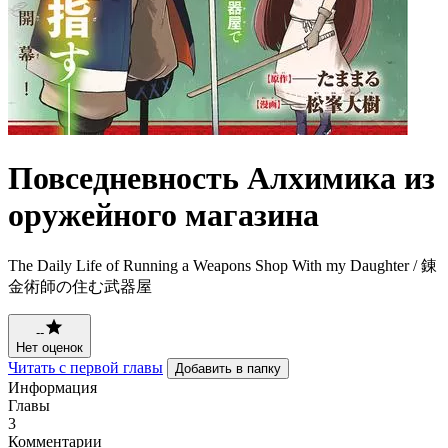
Повседневность Алхимика из
оружейного магазина
The Daily Life of Running a Weapons Shop With my Daughter / 錬
金術師の住む武器屋
--
Нет оценок
Читать с первой главы
Добавить в папку
Информация
Главы
3
Комментарии