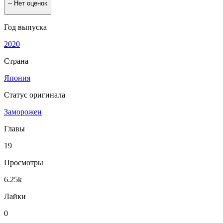
--
Нет оценок
Год выпуска
2020
Страна
Япония
Статус оригинала
Заморожен
Главы
19
Просмотры
6.25k
Лайки
0