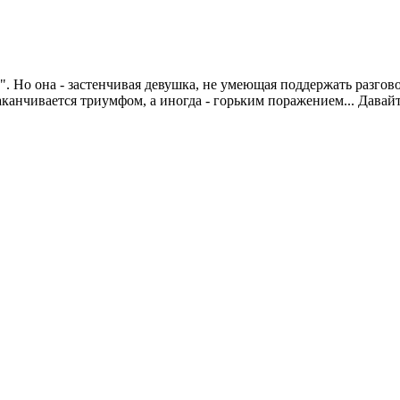
". Но она - застенчивая девушка, не умеющая поддержать разгов
канчивается триумфом, а иногда - горьким поражением... Давай