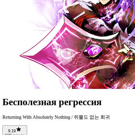
Бесполезная регрессия
Returning With Absolutely Nothing / 쥐뿔도 없는 회귀
9.19