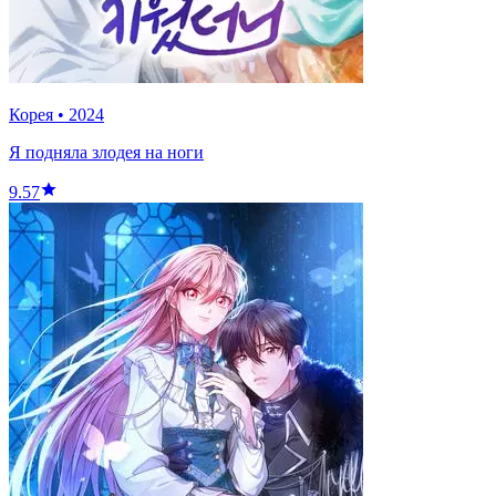
Корея
•
2024
Я подняла злодея на ноги
9.57