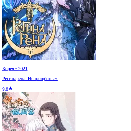
Корея
•
2021
Регинарена: Непрощённым
9.8