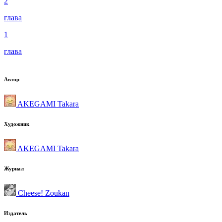
2
глава
1
глава
Автор
AKEGAMI Takara
Художник
AKEGAMI Takara
Журнал
Cheese! Zoukan
Издатель