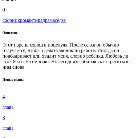
0
сборник
романтика
драма
сёдзё
Описание
Этот парень хорош в поцелуях. После секса он обычно
отлучается, чтобы сделать звонок по работе. Иногда он
подбадривает или хвалит меня, словно ребенка. Любовь ли
это? Я и сама не знаю. Но сегодня я собираюсь встретиться с
ним снова.
Новые главы
4
глава
3
глава