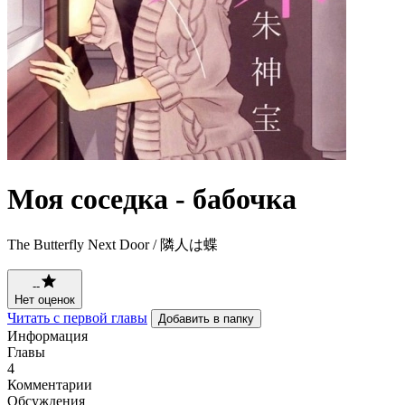
Моя соседка - бабочка
The Butterfly Next Door / 隣人は蝶
--
Нет оценок
Читать с первой главы
Добавить в папку
Информация
Главы
4
Комментарии
Обсуждения