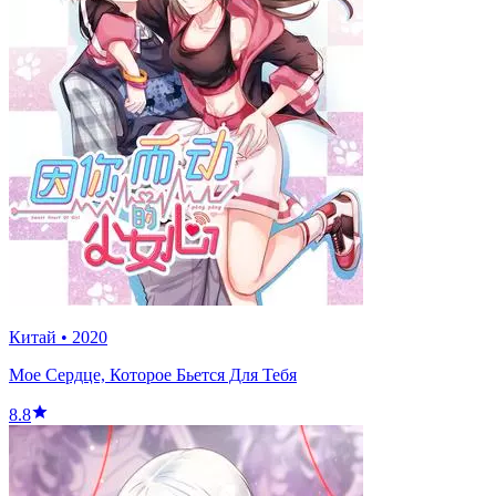
Китай
•
2020
Мое Сердце, Которое Бьется Для Тебя
8.8