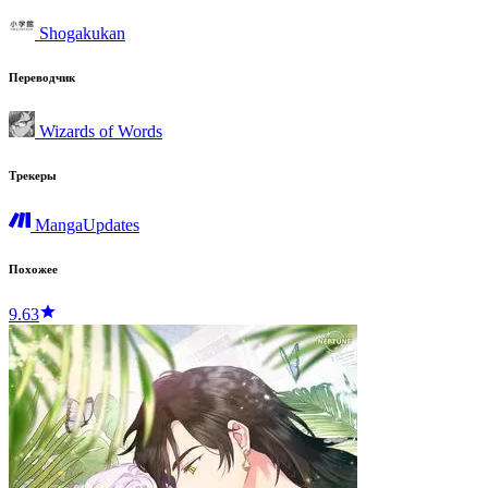
Shogakukan
Переводчик
Wizards of Words
Трекеры
MangaUpdates
Похожее
9.63