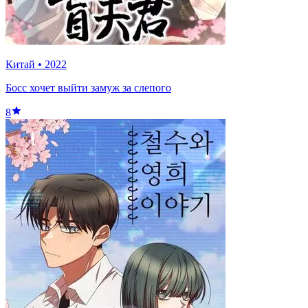
Китай
•
2022
Босс хочет выйти замуж за слепого
8