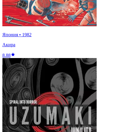
Япония
•
1982
Акира
8.88