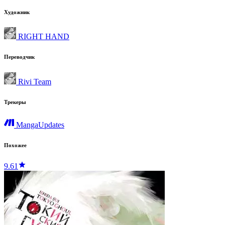
Художник
RIGHT HAND
Переводчик
Rivi Team
Трекеры
MangaUpdates
Похожее
9.61