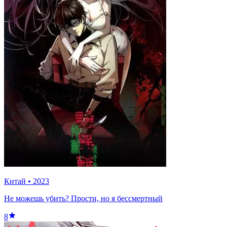
Китай
•
2023
Не можешь убить? Прости, но я бессмертный
8