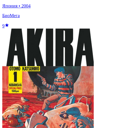
Япония
•
2004
БиоМега
9