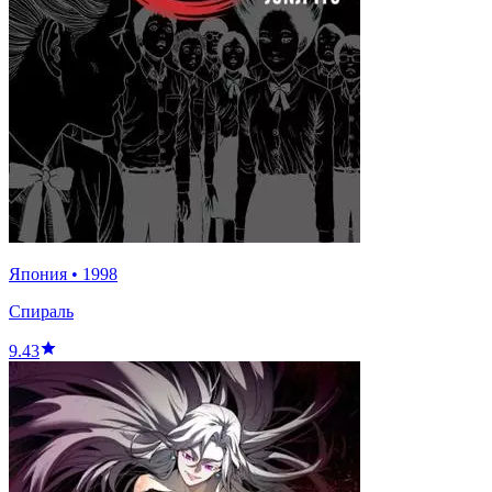
Япония
•
1998
Спираль
9.43