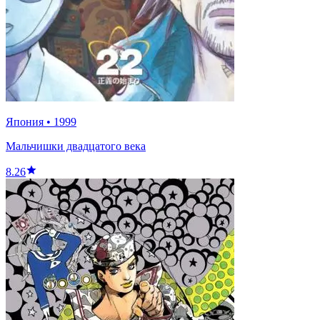
Япония
•
1999
Мальчишки двадцатого века
8.26