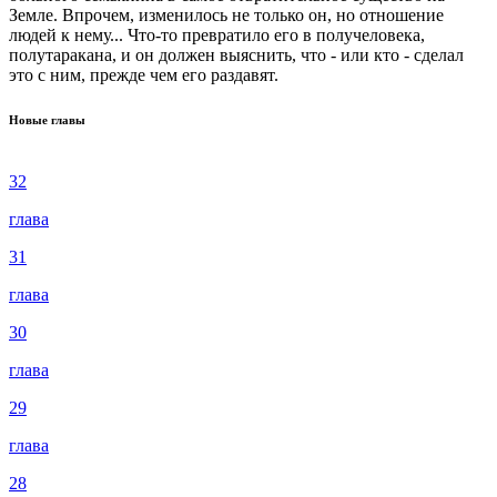
Земле. Впрочем, изменилось не только он, но отношение
людей к нему... Что-то превратило его в получеловека,
полутаракана, и он должен выяснить, что - или кто - сделал
это с ним, прежде чем его раздавят.
Новые главы
32
глава
31
глава
30
глава
29
глава
28