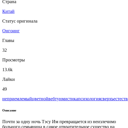
Страна
Китай
Статус оригинала
Онгоинг
Главы
32
Просмотры
13.6k
Лайки
49
неприемлемый
цветной
вeбтун
мистика
психология
сверхъестест
Описание
Почти за одну ночь Тэсу Им превращается из неизлечимо
больного семьянина в самое отвратительное существо на