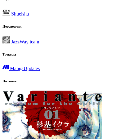
Shueisha
Переводчик
JazzWay team
Трекеры
MangaUpdates
Похожее