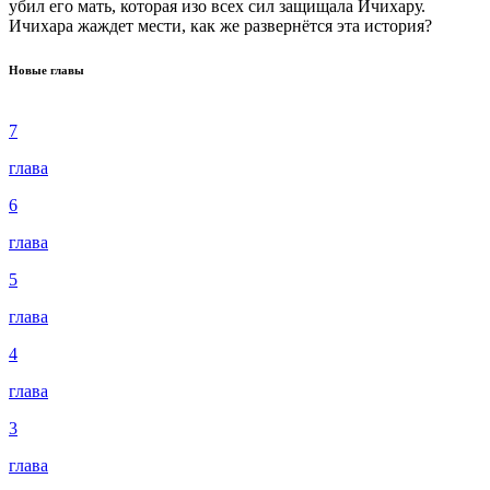
убил его мать, которая изо всех сил защищала Ичихару.
Ичихара жаждет мести, как же развернётся эта история?
Новые главы
7
глава
6
глава
5
глава
4
глава
3
глава