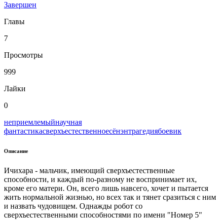
Завершен
Главы
7
Просмотры
999
Лайки
0
неприемлемый
научная
фантастика
сверхъестественное
сёнэн
трагедия
боевик
Описание
Ичихара - мальчик, имеющий сверхъестественные
способности, и каждый по-разному не воспринимает их,
кроме его матери. Он, всего лишь навсего, хочет и пытается
жить нормальной жизнью, но всех так и тянет сразиться с ним
и назвать чудовищем. Однажды робот со
сверхъестественными способностями по имени "Номер 5"