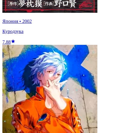
Япония
•
2002
Куродзука
7.88