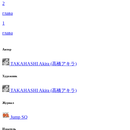
2
глава
1
глава
Автор
TAKAHASHI Akira (高橋アキラ)
Художник
TAKAHASHI Akira (高橋アキラ)
Журнал
Jump SQ
Издатель