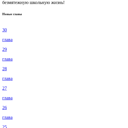
безмятежную школьную жизнь!
Новые главы
30
глава
29
глава
28
глава
27
глава
26
глава
25