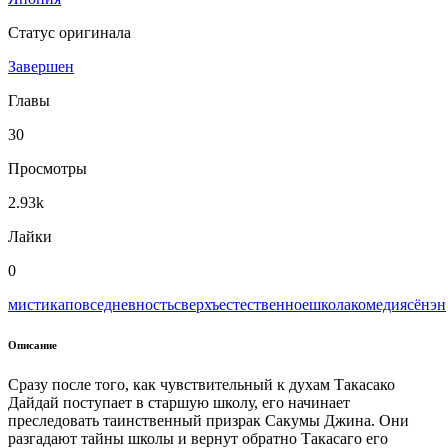
Статус оригинала
Завершен
Главы
30
Просмотры
2.93k
Лайки
0
мистика
повседневность
сверхъестественное
школа
комедия
сёнэн
Описание
Сразу после того, как чувствительный к духам Такасако
Дайдай поступает в старшую школу, его начинает
преследовать таинственный призрак Сакумы Джина. Они
разгадают тайны школы и вернут обратно Такасаго его