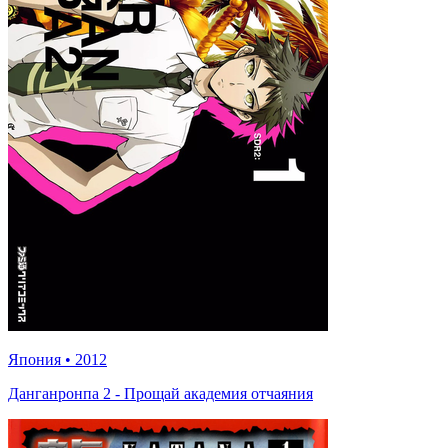
Япония
•
2012
Данганронпа 2 - Прощай академия отчаяния