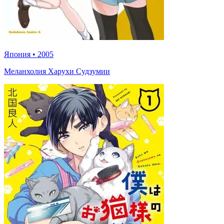
Япония
•
2005
Меланхолия Харухи Судзумии