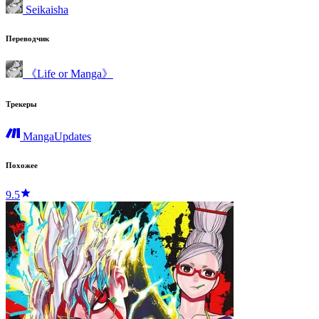
Seikaisha
Переводчик
《Life or Manga》
Трекеры
MangaUpdates
Похожее
9.5