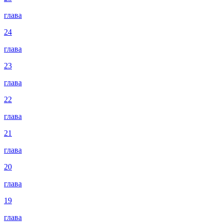
глава
24
глава
23
глава
22
глава
21
глава
20
глава
19
глава