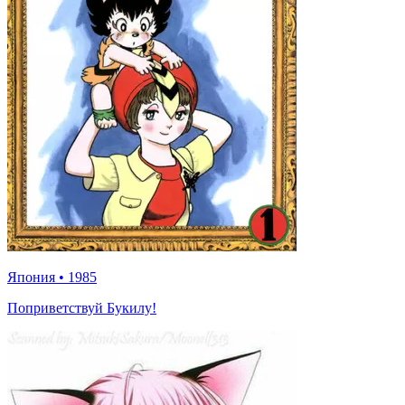
Япония
•
1985
Поприветствуй Букилу!