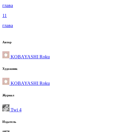
глава
11
глава
Автор
KOBAYASHI Roku
Художник
KOBAYASHI Roku
Журнал
Twi 4
Издатель