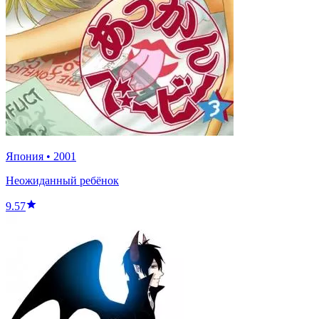
Япония
•
2001
Неожиданный ребёнок
9.57