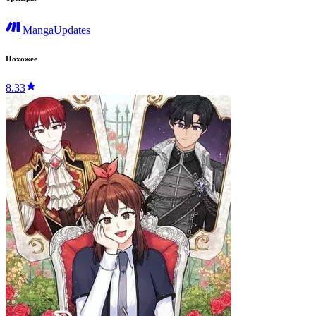
MangaUpdates
Похожее
8.33