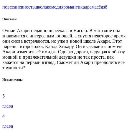
повседневность
школа
комедия
романтика
драма
сёдзё
Описание
Очиаи Акари недавно переехала в Нагою. В магазине она
знакомится с интересным юношей, а спустя некоторое время
они снова встречаются, но уже в новой школе Акари. Этот
парень - второгодка, Канда Хикару. Он вызывается помочь
Акари изменить её имидж. Однако дорога, ведущая к образу
модной и привлекательной девушки не так проста, как
кажется на первый взгляд. Сможет ли Акари преодолеть все
трудности?
Новые главы
5
глава
4
глава