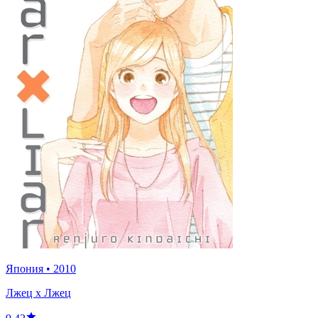
Япония
•
2010
Лжец x Лжец