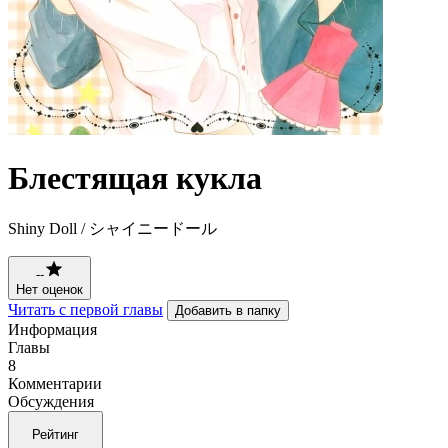
Блестящая кукла
Shiny Doll / シャイニードール
--
Нет оценок
Читать с первой главы
Добавить в папку
Информация
Главы
8
Комментарии
Обсуждения
Рейтинг