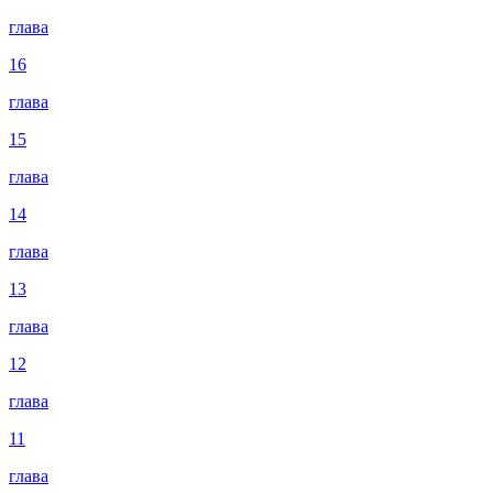
глава
16
глава
15
глава
14
глава
13
глава
12
глава
11
глава