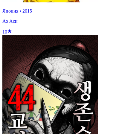
Япония
•
2015
Ао Аси
10