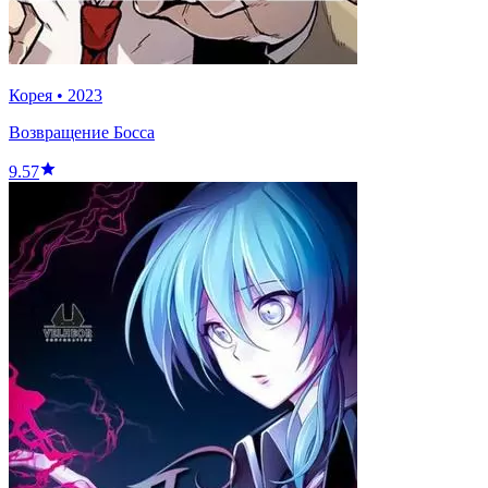
Корея
•
2023
Возвращение Босса
9.57