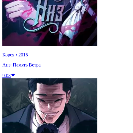
Корея
•
2015
Анз: Память Ветра
9.08