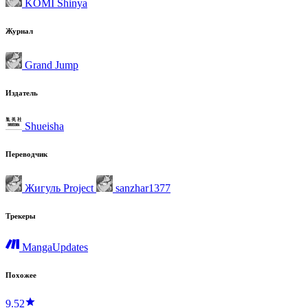
KOMI Shinya
Журнал
Grand Jump
Издатель
Shueisha
Переводчик
Жигуль Project
sanzhar1377
Трекеры
MangaUpdates
Похожее
9.52