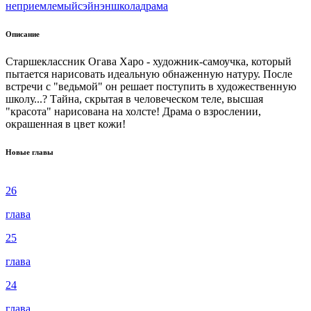
неприемлемый
сэйнэн
школа
драма
Описание
Старшеклассник Огава Харо - художник-самоучка, который
пытается нарисовать идеальную обнаженную натуру. После
встречи с "ведьмой" он решает поступить в художественную
школу...? Тайна, скрытая в человеческом теле, высшая
"красота" нарисована на холсте! Драма о взрослении,
окрашенная в цвет кожи!
Новые главы
26
глава
25
глава
24
глава