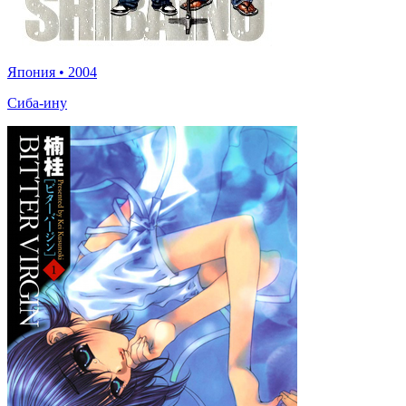
Япония
•
2004
Сиба-ину