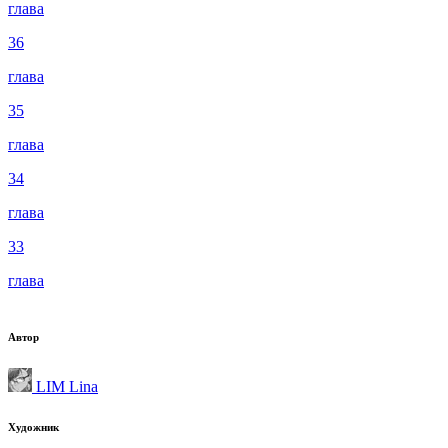
глава
36
глава
35
глава
34
глава
33
глава
Автор
LIM Lina
Художник