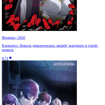
Япония
•
2020
Клеватесс: Король демонических зверей, младенец и герой-
нежить
9.71