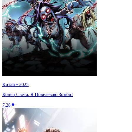
Китай
•
2025
Конец Света. Я Повелеваю Зомби!
7.28