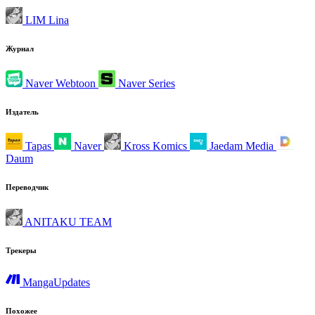
LIM Lina
Журнал
Naver Webtoon
Naver Series
Издатель
Tapas
Naver
Kross Komics
Jaedam Media
Daum
Переводчик
ANITAKU TEAM
Трекеры
MangaUpdates
Похожее