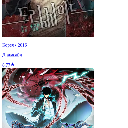
Корея
•
2016
Дримсайд
8.77