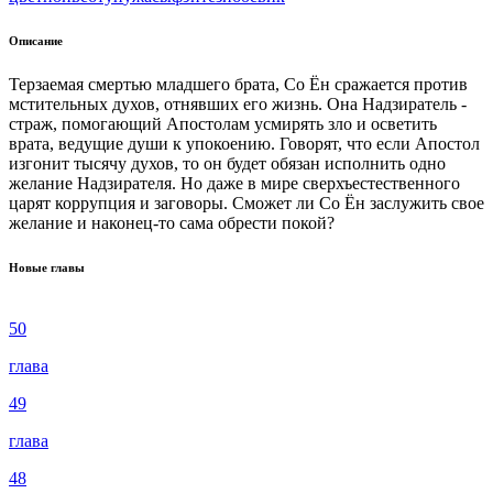
Описание
Терзаемая смертью младшего брата, Со Ён сражается против
мстительных духов, отнявших его жизнь. Она Надзиратель -
страж, помогающий Апостолам усмирять зло и осветить
врата, ведущие души к упокоению. Говорят, что если Апостол
изгонит тысячу духов, то он будет обязан исполнить одно
желание Надзирателя. Но даже в мире сверхъестественного
царят коррупция и заговоры. Сможет ли Со Ён заслужить свое
желание и наконец-то сама обрести покой?
Новые главы
50
глава
49
глава
48