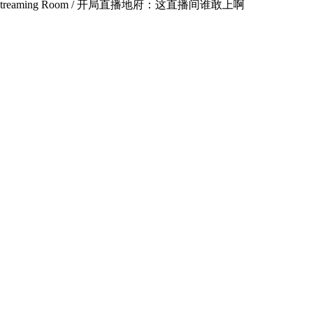
in This Livestreaming Room / 开局直播地府：这直播间谁敢上啊