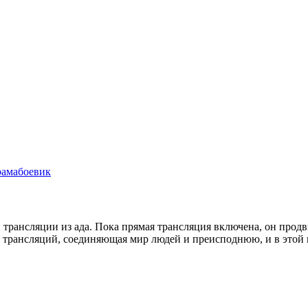
рама
боевик
ансляции из ада. Пока прямая трансляция включена, он продвиг
та трансляций, соединяющая мир людей и преисподнюю, и в этой