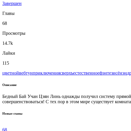
Завершен
Главы
68
Просмотры
14.7k
Лайки
115
цветной
вeбтун
приключения
сверхъестественное
фэнтези
сёнэн
д
Описание
Бедный Бай Учан Цзян Линь однажды получил систему прямой тр
совершенствоваться! С тех пор в этом мире существует комна
Новые главы
68