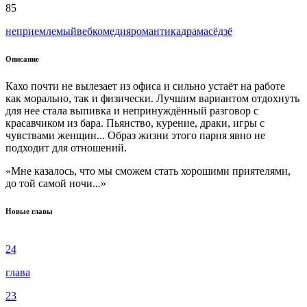
85
неприемлемый
веб
комедия
романтика
драма
сёдзё
Описание
Кахо почти не вылезает из офиса и сильно устаёт на работе
как морально, так и физически. Лучшим вариантом отдохнуть
для нее стала выпивка и непринуждённый разговор с
красавчиком из бара. Пьянство, курение, драки, игры с
чувствами женщин... Образ жизни этого парня явно не
подходит для отношений.
«Мне казалось, что мы сможем стать хорошими приятелями,
до той самой ночи...»
Новые главы
24
глава
23