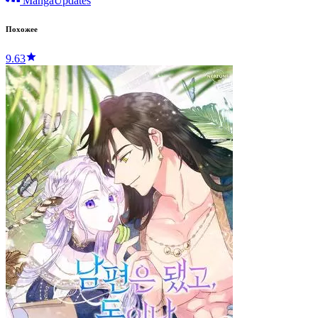
MangaUpdates
Похожее
9.63