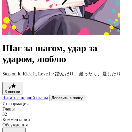
Шаг за шагом, удар за
ударом, люблю
Step on It, Kick It, Love It / 踏んだり、蹴ったり、愛したり
9
3 оценки
Читать с первой главы
Добавить в папку
Информация
Главы
32
Комментарии
Обсуждения