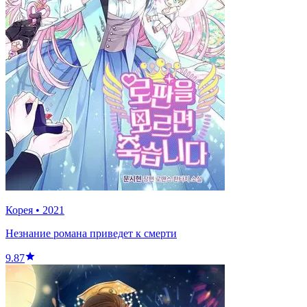
Корея
•
2021
Незнание романа приведет к смерти
9.87