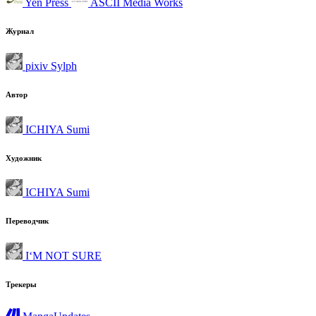
Yen Press
ASCII Media Works
Журнал
pixiv Sylph
Автор
ICHIYA Sumi
Художник
ICHIYA Sumi
Переводчик
I‘M NOT SURE
Трекеры