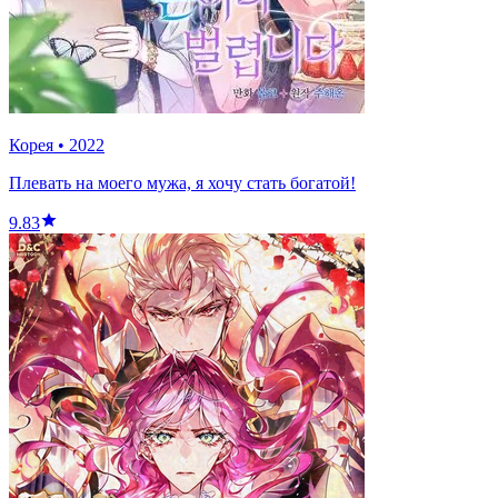
Корея
•
2022
Плевать на моего мужа, я хочу стать богатой!
9.83