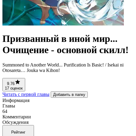
Призванный в иной мир...
Очищение - основной скилл!
Summoned to Another World... Purification Is Basic! / Isekai ni
Otosareta… Jouka wa Kihon!
9.76
17 оценок
Читать с первой главы
Добавить в папку
Информация
Главы
64
Комментарии
Обсуждения
Рейтинг