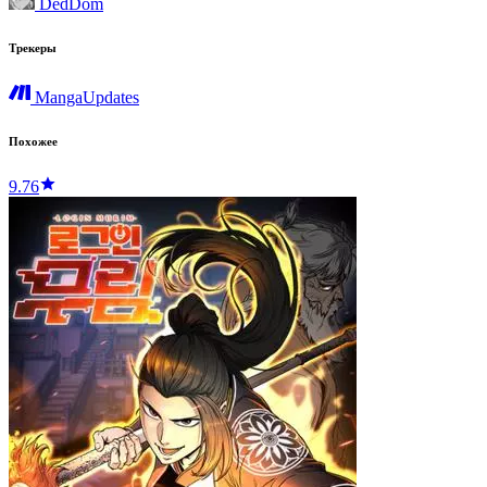
DedDom
Трекеры
MangaUpdates
Похожее
9.76