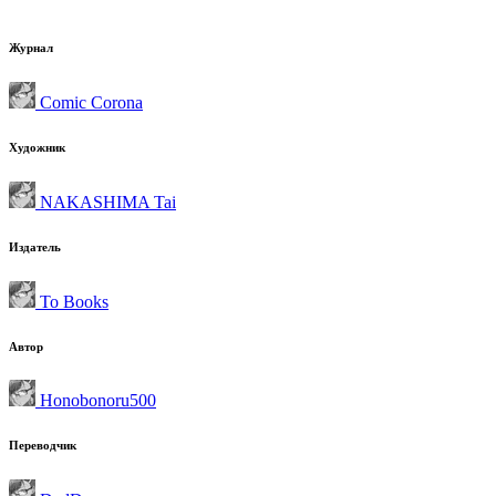
Журнал
Comic Corona
Художник
NAKASHIMA Tai
Издатель
To Books
Автор
Honobonoru500
Переводчик