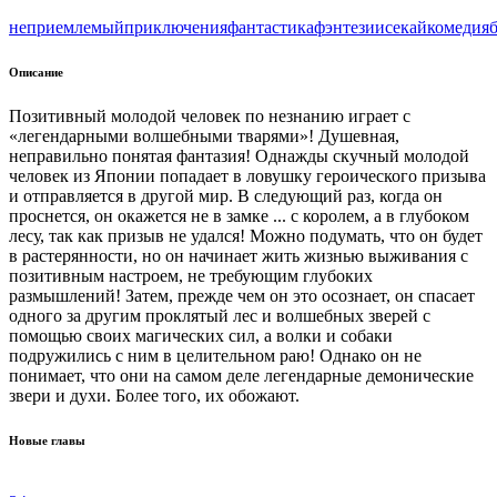
неприемлемый
приключения
фантастика
фэнтези
исекай
комедия
Описание
Позитивный молодой человек по незнанию играет с
«легендарными волшебными тварями»! Душевная,
неправильно понятая фантазия! Однажды скучный молодой
человек из Японии попадает в ловушку героического призыва
и отправляется в другой мир. В следующий раз, когда он
проснется, он окажется не в замке ... с королем, а в глубоком
лесу, так как призыв не удался! Можно подумать, что он будет
в растерянности, но он начинает жить жизнью выживания с
позитивным настроем, не требующим глубоких
размышлений! Затем, прежде чем он это осознает, он спасает
одного за другим проклятый лес и волшебных зверей с
помощью своих магических сил, а волки и собаки
подружились с ним в целительном раю! Однако он не
понимает, что они на самом деле легендарные демонические
звери и духи. Более того, их обожают.
Новые главы