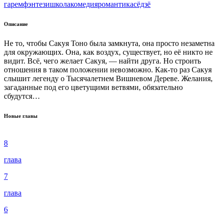
гарем
фэнтези
школа
комедия
романтика
сёдзё
Описание
Не то, чтобы Сакуя Тоно была замкнута, она просто незаметна
для окружающих. Она, как воздух, существует, но её никто не
видит. Всё, чего желает Сакуя, — найти друга. Но строить
отношения в таком положении невозможно. Как-то раз Сакуя
слышит легенду о Тысячалетнем Вишневом Дереве. Желания,
загаданные под его цветущими ветвями, обязательно
сбудутся…
Новые главы
8
глава
7
глава
6