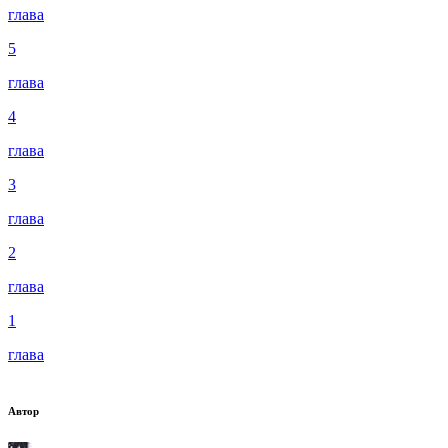
глава
5
глава
4
глава
3
глава
2
глава
1
глава
Автор