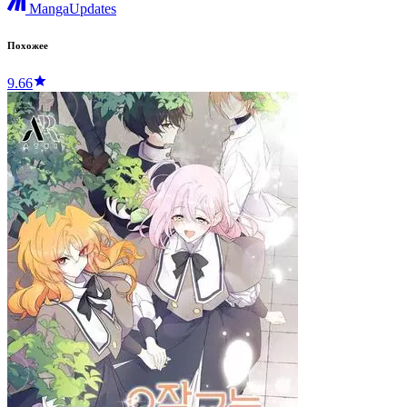
MangaUpdates
Похожее
9.66