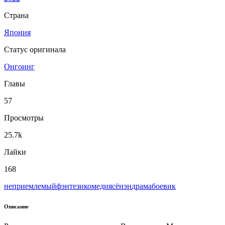
Страна
Япония
Статус оригинала
Онгоинг
Главы
57
Просмотры
25.7k
Лайки
168
неприемлемый
фэнтези
комедия
сёнэн
драма
боевик
Описание