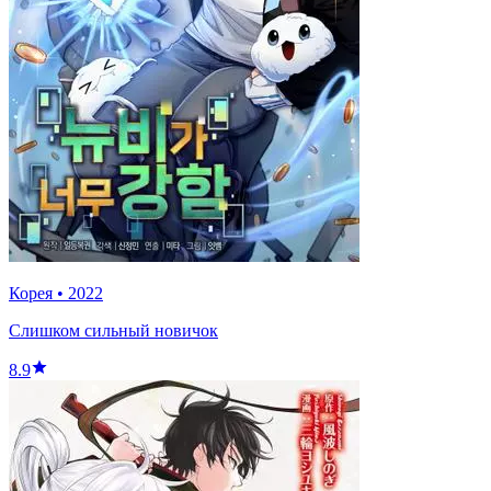
Корея
•
2022
Слишком сильный новичок
8.9