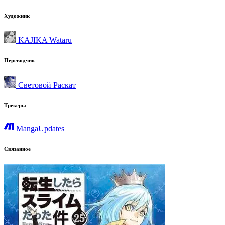
Художник
KAJIKA Wataru
Переводчик
Световой Раскат
Трекеры
MangaUpdates
Связанное