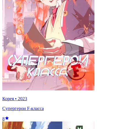
Корея
•
2023
Супергерои F-класса
8