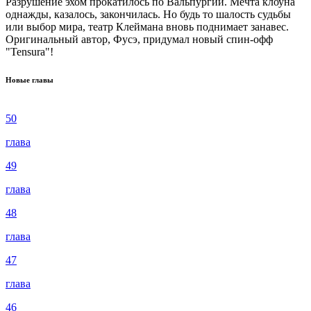
Разрушение эхом прокатилось по Вальпургии. Мечта клоуна
однажды, казалось, закончилась. Но будь то шалость судьбы
или выбор мира, театр Клеймана вновь поднимает занавес.
Оригинальный автор, Фусэ, придумал новый спин-офф
"Tensura"!
Новые главы
50
глава
49
глава
48
глава
47
глава
46