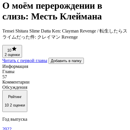
О моём перерождении в
слизь: Месть Клеймана
Tensei Shitara Slime Datta Ken: Clayman Revenge / 転生したらス
ライムだった件: クレイマン Revenge
10
2 оценки
Читать с первой главы
Добавить в папку
Информация
Главы
57
Комментарии
Обсуждения
Рейтинг
10
2 оценки
Год выпуска
2022