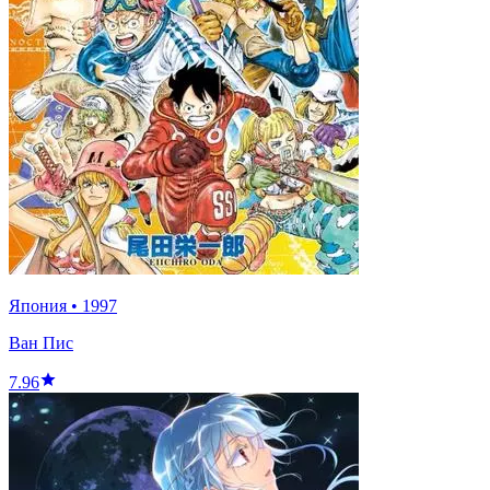
Япония
•
1997
Ван Пис
7.96