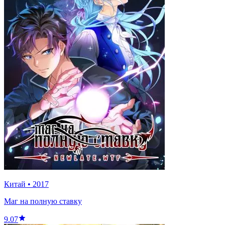
Китай
•
2017
Маг на полную ставку
9.07