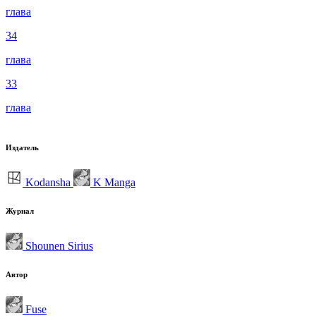
глава
34
глава
33
глава
Издатель
Kodansha
K Manga
Журнал
Shounen Sirius
Автор
Fuse