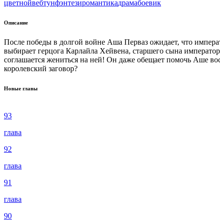
цветной
вeбтун
фэнтези
романтика
драма
боевик
Описание
После победы в долгой войне Аша Перваз ожидает, что импера
выбирает герцога Карлайла Хейвена, старшего сына императора
соглашается жениться на ней! Он даже обещает помочь Аше восс
королевский заговор?
Новые главы
93
глава
92
глава
91
глава
90