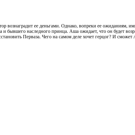
тор вознаградит ее деньгами. Однако, вопреки ее ожиданиям, и
 и бывшего наследного принца. Аша ожидает, что он будет возр
тановить Перваза. Чего на самом деле хочет герцог? И сможет л