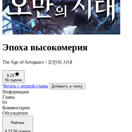
Эпоха высокомерия
The Age of Arrogance / 오만의 시대
9.23
56 оценок
Читать с первой главы
Добавить в папку
Информация
Главы
93
Комментарии
Обсуждения
Рейтинг
9.23
56 оценок