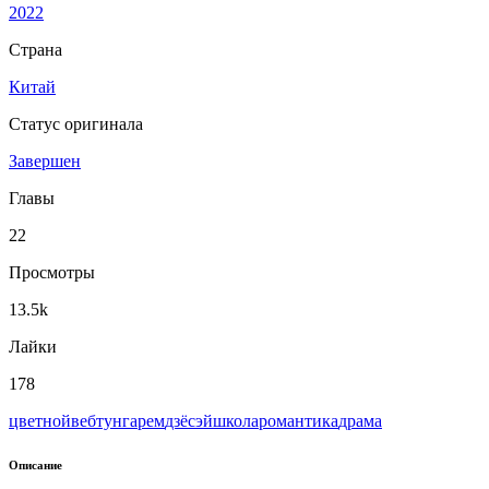
2022
Страна
Китай
Статус оригинала
Завершен
Главы
22
Просмотры
13.5k
Лайки
178
цветной
вeбтун
гарем
дзёсэй
школа
романтика
драма
Описание