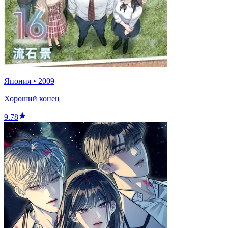
Япония
•
2009
Хороший конец
9.78