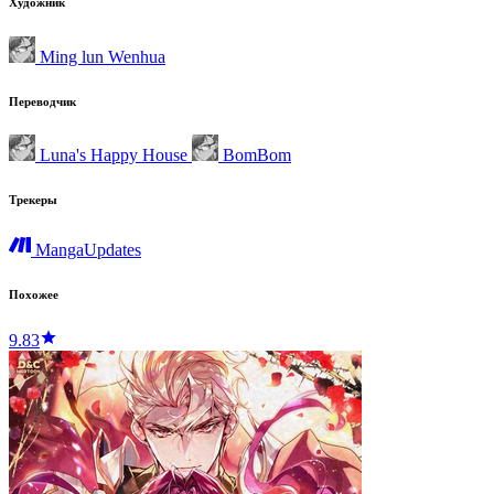
Художник
Ming lun Wenhua
Переводчик
Luna's Happy House
BomBom
Трекеры
MangaUpdates
Похожее
9.83