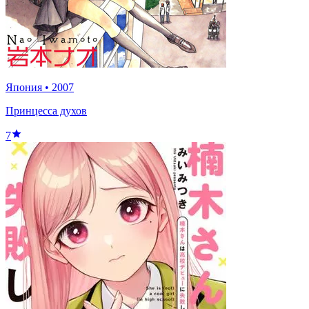
Япония
•
2007
Принцесса духов
7