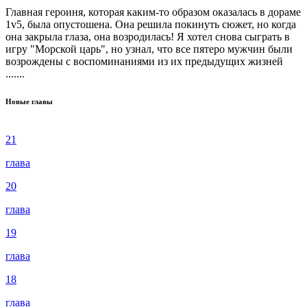
Главная героиня, которая каким-то образом оказалась в дораме
1v5, была опустошена. Она решила покинуть сюжет, но когда
она закрыла глаза, она возродилась! Я хотел снова сыграть в
игру "Морской царь", но узнал, что все пятеро мужчин были
возрождены с воспоминаниями из их предыдущих жизней
.......
Новые главы
21
глава
20
глава
19
глава
18
глава