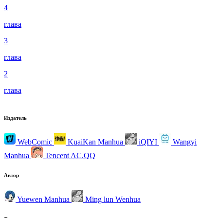
4
глава
3
глава
2
глава
Издатель
WebComic
KuaiKan Manhua
iQIYI
Wangyi
Manhua
Tencent AC.QQ
Автор
Yuewen Manhua
Ming lun Wenhua