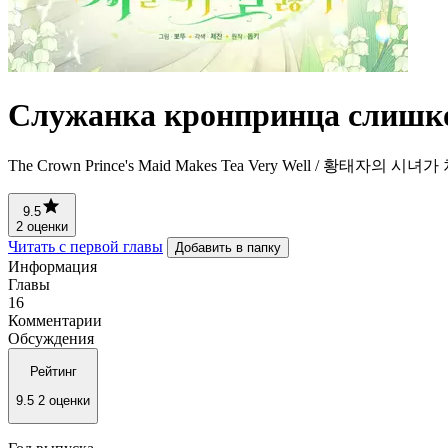
Служанка кронпринца слишко
The Crown Prince's Maid Makes Tea Very Well / 황태자의 
9.5
2 оценки
Читать с первой главы
Добавить в папку
Информация
Главы
16
Комментарии
Обсуждения
Рейтинг
9.5
2 оценки