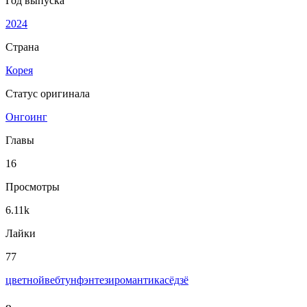
Год выпуска
2024
Страна
Корея
Статус оригинала
Онгоинг
Главы
16
Просмотры
6.11k
Лайки
77
цветной
вeбтун
фэнтези
романтика
сёдзё