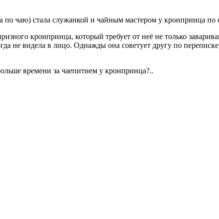
 по чаю) стала служанкой и чайным мастером у кронпринца по с
призного кронпринца, который требует от неё не только заварива
огда не видела в лицо. Однажды она советует другу по переписк
 больше времени за чаепитием у кронпринца?..