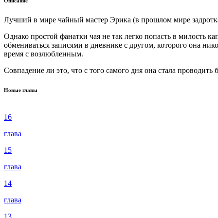
Описание
Лучший в мире чайный мастер Эрика (в прошлом мире задротка
Однако простой фанатки чая не так легко попасть в милость ка
обмениваться записями в дневнике с другом, которого она ник
время с возлюбленным.
Совпадение ли это, что с того самого дня она стала проводить
Новые главы
16
глава
15
глава
14
глава
13