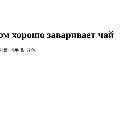
м хорошо заваривает чай
시녀가 차를 너무 잘 끓여