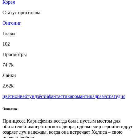
Корея
Статус оригинала
Онгоинг
Главы
102
Просмотры
74.7k
Лайки
2.62k
цветной
вeбтун
дзёсэй
фантастика
романтика
драма
трагедия
Описание
Принцесса Карнефелия всегда была пустым местом для
обитателей императорского двора, однако мир героини вдруг
озаряет луч надежды, когда она встречает Хелиса – свою
первую любовь.