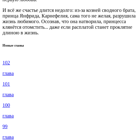
И всё же счастье длится недолго: из-за козней сводного брата,
принца Янфрида, Карнефелия, сама того не желая, разрушила
жизнь любимого. Осознав, что она натворила, принцесса
клянётся отомстить... даже если расплатой станет проклятие
длиною в жизнь.
Новые главы
102
глава
101
глава
100
глава
99
глава