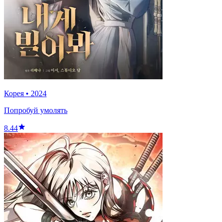
Корея
•
2024
Попробуй умолять
8.44