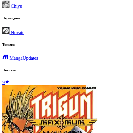
Chiyu
Переводчик
Novate
Трекеры
MangaUpdates
Похожее
9