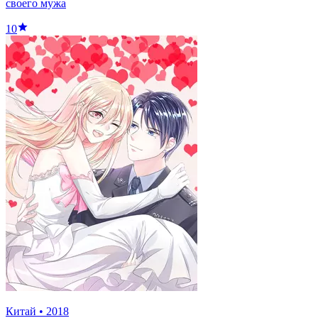
своего мужа
10
Китай
•
2018