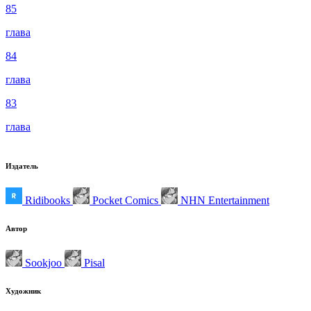
85
глава
84
глава
83
глава
Издатель
Ridibooks
Pocket Comics
NHN Entertainment
Автор
Sookjoo
Pisal
Художник