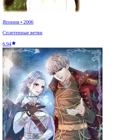
Япония
•
2006
Сплетенные ветви
6.94