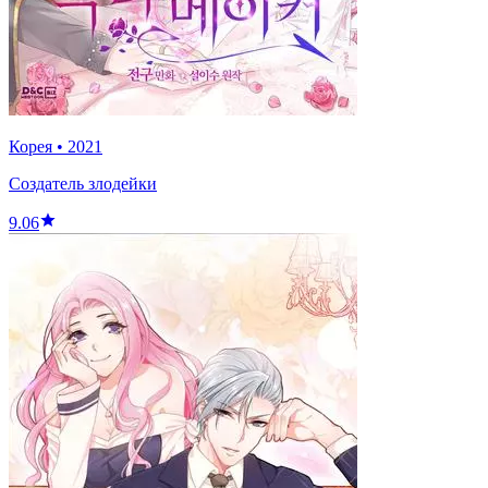
Корея
•
2021
Создатель злодейки
9.06