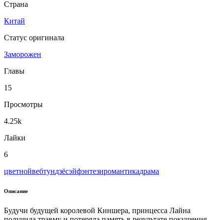
Страна
Китай
Статус оригинала
Заморожен
Главы
15
Просмотры
4.25k
Лайки
6
цветной
вeбтун
дзёсэй
фэнтези
романтика
драма
Описание
Будучи будущей королевой Киншера, принцесса Лайна
получила травму и потеряла память в результате покушения...