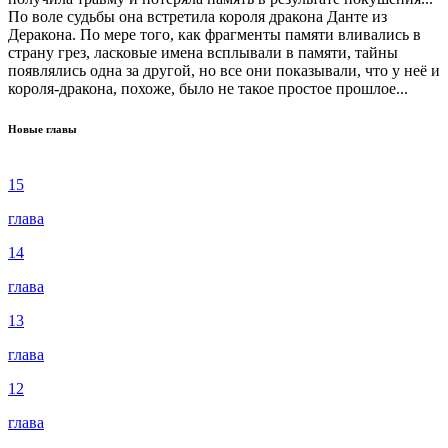
По воле судьбы она встретила короля дракона Данте из
Деракона. По мере того, как фрагменты памяти вливались в
страну грез, ласковые имена всплывали в памяти, тайны
появлялись одна за другой, но все они показывали, что у неё и
короля-дракона, похоже, было не такое простое прошлое...
Новые главы
15
глава
14
глава
13
глава
12
глава