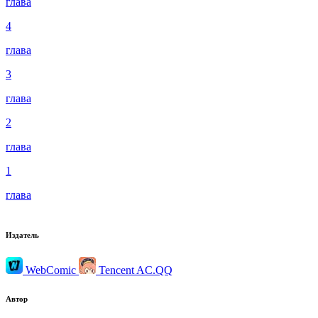
глава
4
глава
3
глава
2
глава
1
глава
Издатель
WebComic
Tencent AC.QQ
Автор