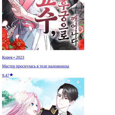
Корея
•
2023
Мастер проснулась в теле наложницы
9.47