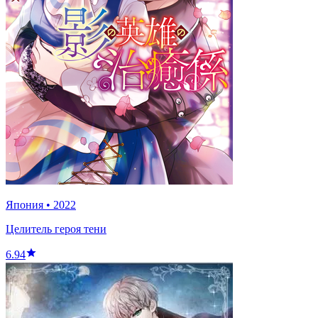
Япония
•
2022
Целитель героя тени
6.94