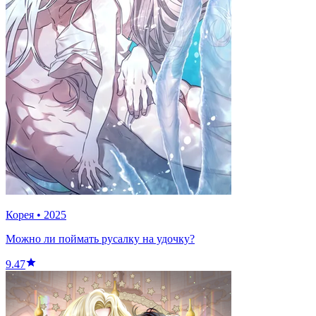
Корея
•
2025
Можно ли поймать русалку на удочку?
9.47