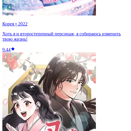
Корея
•
2022
Хоть я и второстепенный персонаж, я собираюсь изменить
твою жизнь!
9.44