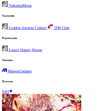
ValestriaMoon
Художник
Golden Ancient Culture
DM Club
Переводчик
Luna's Happy House
Трекеры
MangaUpdates
Похожее
9.83