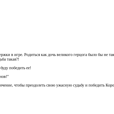
ки в игре. Родиться как дочь великого герцога было бы не так уж
ьба такая?!
 буду победить ее!
нов!"
лючение, чтобы преодолеть свою ужасную судьбу и победить Кор