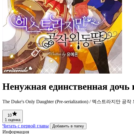
Ненужная единственная дочь 
The Duke's Only Daughter (Pre-serialization) / 엑스트라지만 
10
1 оценка
Читать с первой главы
Добавить в папку
Информация