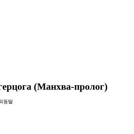
герцога (Манхва-пролог)
공작 외동딸