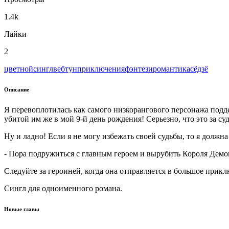
1.4k
Лайки
2
цветной
сингл
вeбтун
приключения
фэнтези
романтика
сёдзё
Описание
Я перевоплотилась как самого низкорангового персонажа поддерж
убитой им же в мой 9-й день рождения! Серьезно, что это за суд
Ну и ладно! Если я не могу избежать своей судьбы, то я должна
- Пора подружиться с главным героем и вырубить Короля Демо
Следуйте за героиней, когда она отправляется в большое прик
Сингл для одноименного романа.
Новые главы