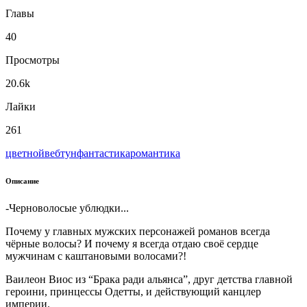
Главы
40
Просмотры
20.6k
Лайки
261
цветной
вeбтун
фантастика
романтика
Описание
-Черноволосые ублюдки...
Почему у главных мужских персонажей романов всегда
чёрные волосы? И почему я всегда отдаю своё сердце
мужчинам с каштановыми волосами?!
Ваилеон Виос из “Брака ради альянса”, друг детства главной
героини, принцессы Одетты, и действующий канцлер
империи.