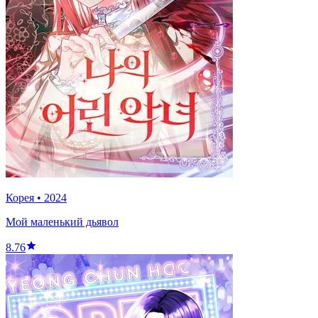
Корея
•
2024
Mой маленький дьявол
8.76