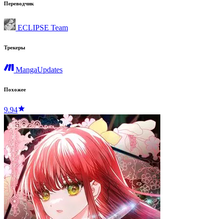
Переводчик
ECLIPSE Team
Трекеры
MangaUpdates
Похожее
9.94