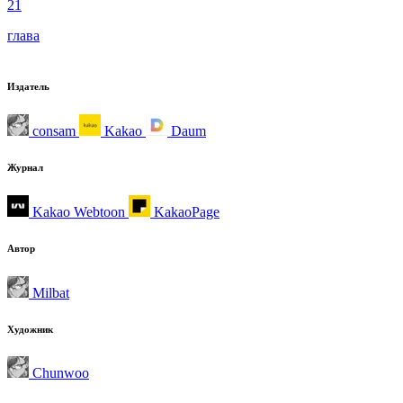
21
глава
Издатель
consam
Kakao
Daum
Журнал
Kakao Webtoon
KakaoPage
Автор
Milbat
Художник
Chunwoo