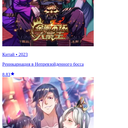
Китай
•
2023
Реинкарнация в Непревзойденного босса
8.83