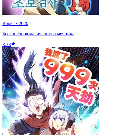
Корея
•
2020
Бесконечная магия юного мечника
8.33