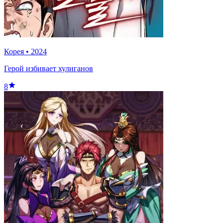
Корея
•
2024
Герой избивает хулиганов
8