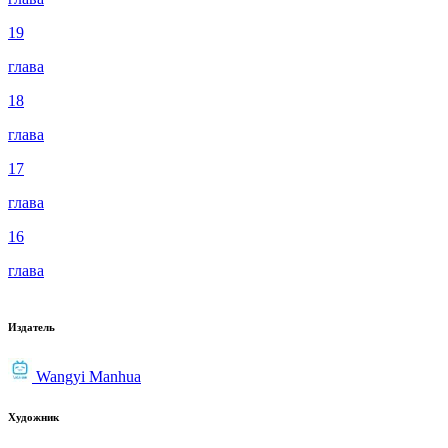
19
глава
18
глава
17
глава
16
глава
Издатель
Wangyi Manhua
Художник