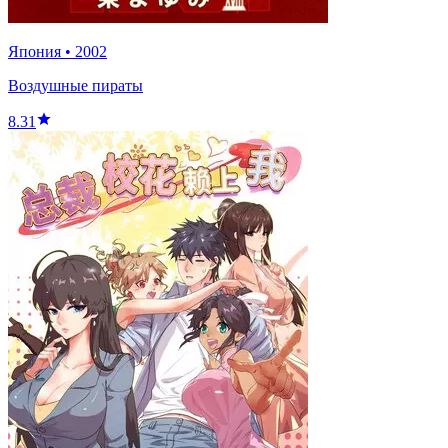
Япония
•
2002
Воздушные пираты
8.31