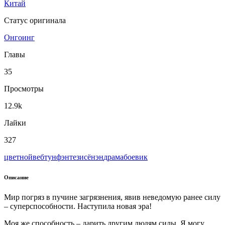
Китай
Статус оригинала
Онгоинг
Главы
35
Просмотры
12.9k
Лайки
327
цветной
вeбтун
фэнтези
сёнэн
драма
боевик
Описание
Мир погряз в пучине загрязнения, явив неведомую ранее силу
– суперспособности. Наступила новая эра!
Моя же способность – дарить другим людям силы. Я могу