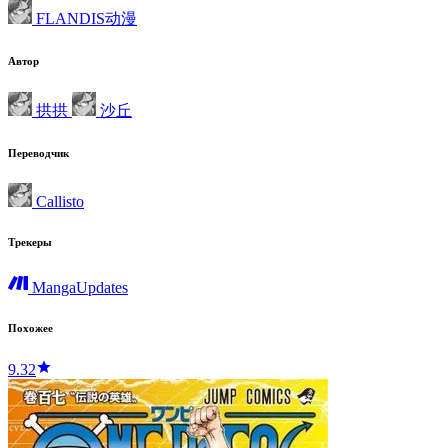
FLANDIS动漫
Автор
拱拱
沙丘
Переводчик
Callisto
Трекеры
MangaUpdates
Похожее
9.32