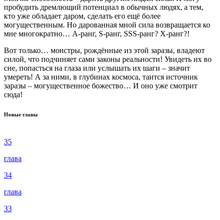
пробудить дремлющий потенциал в обычных людях, а тем,
кто уже обладает даром, сделать его ещё более
могущественным. Но дарованная мной сила возвращается ко
мне многократно… A-ранг, S-ранг, SSS-ранг? X-ранг?!
Вот только… монстры, рождённые из этой заразы, владеют
силой, что подчиняет сами законы реальности! Увидеть их во
сне, попасться на глаза или услышать их шаги – значит
умереть! А за ними, в глубинах космоса, таится источник
заразы – могущественное божество… И оно уже смотрит
сюда!
Новые главы
35
глава
34
глава
33