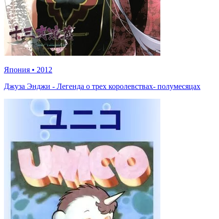
Япония
•
2012
Джуза Энджи - Легенда о трех королевствах- полумесяцах