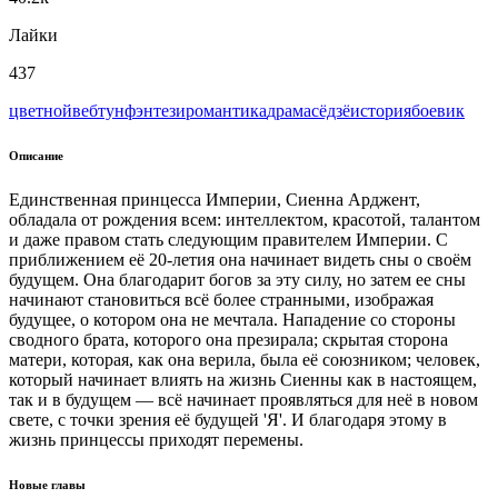
Лайки
437
цветной
вeбтун
фэнтези
романтика
драма
сёдзё
история
боевик
Описание
Единственная принцесса Империи, Сиенна Арджент,
обладала от рождения всем: интеллектом, красотой, талантом
и даже правом стать следующим правителем Империи. С
приближением её 20-летия она начинает видеть сны о своём
будущем. Она благодарит богов за эту силу, но затем ее сны
начинают становиться всё более странными, изображая
будущее, о котором она не мечтала. Нападение со стороны
сводного брата, которого она презирала; скрытая сторона
матери, которая, как она верила, была её союзником; человек,
который начинает влиять на жизнь Сиенны как в настоящем,
так и в будущем — всё начинает проявляться для неё в новом
свете, с точки зрения её будущей 'Я'. И благодаря этому в
жизнь принцессы приходят перемены.
Новые главы