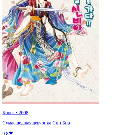
Корея
•
2008
Сумасшедшая девчонка Син Биа
9.8