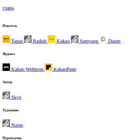
глава
Издатель
Tapas
Radish
Kakao
Samyang
Daum
Журнал
Kakao Webtoon
KakaoPage
Автор
Skye
Художник
Narae
Переводчик