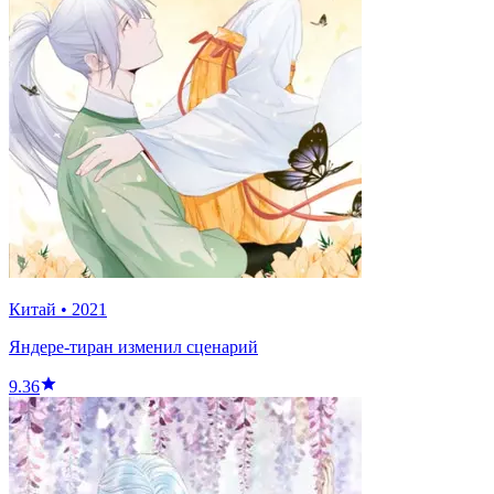
Китай
•
2021
Яндере-тиран изменил сценарий
9.36