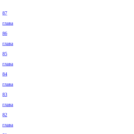
87
глава
86
глава
85
глава
84
глава
83
глава
82
глава