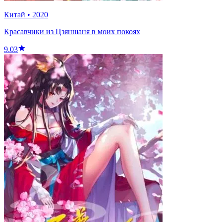
Китай
•
2020
Красавчики из Цзяншаня в моих покоях
9.03