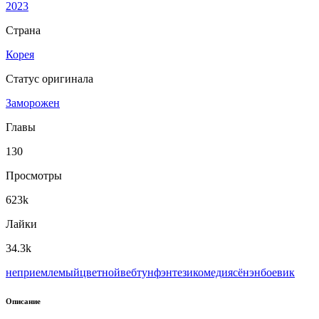
2023
Страна
Корея
Статус оригинала
Заморожен
Главы
130
Просмотры
623k
Лайки
34.3k
неприемлемый
цветной
вeбтун
фэнтези
комедия
сёнэн
боевик
Описание