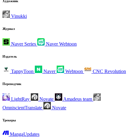
Художник
Vinukki
Журнал
Naver Series
Naver Webtoon
Издатель
TappyToon
Naver
Webtoon
CNC Revolution
Переводчик
LightRay
Novate
Amadeus team
OmniscientTranslate
Novate
Трекеры
MangaUpdates