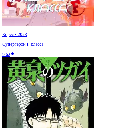
Корея
•
2023
Супергерои F-класса
9.62