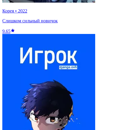
Корея
•
2022
Слишком сильный новичок
9.65