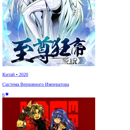
Китай
•
2020
Система Верховного Императора
6