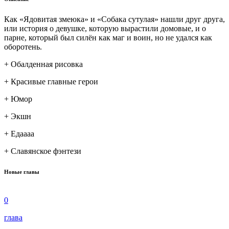
Как «Ядовитая змеюка» и «Собака сутулая» нашли друг друга,
или история о девушке, которую вырастили домовые, и о
парне, который был силён как маг и воин, но не удался как
оборотень.
+ Обалденная рисовка
+ Красивые главные герои
+ Юмор
+ Экшн
+ Едаааа
+ Славянское фэнтези
Новые главы
0
глава