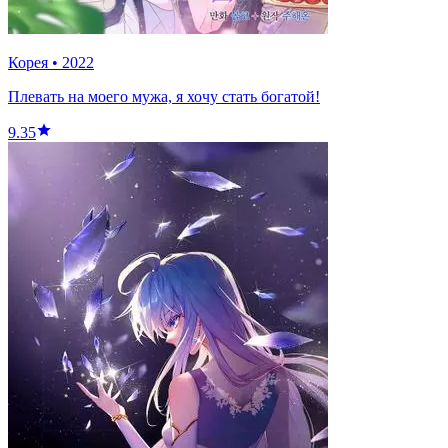
Корея
•
2022
Плевать на моего мужа, я хочу стать богатой!
9.35