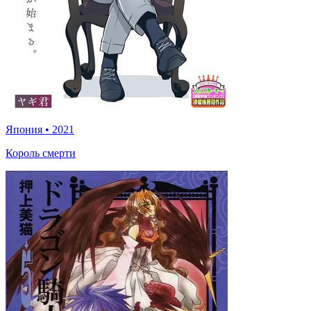
Япония
•
2021
Король смерти