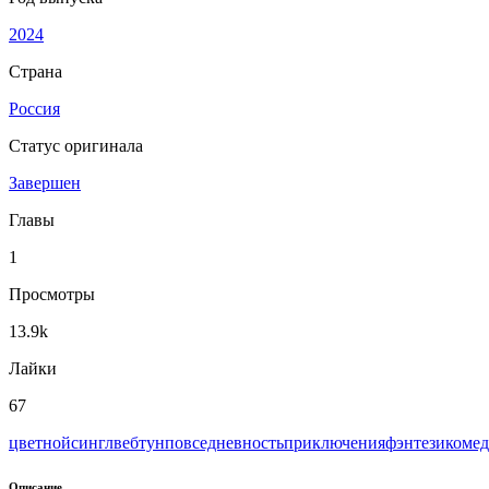
2024
Страна
Россия
Статус оригинала
Завершен
Главы
1
Просмотры
13.9k
Лайки
67
цветной
сингл
вeбтун
повседневность
приключения
фэнтези
комед
Описание