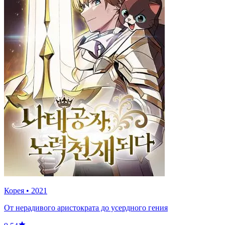
Корея
•
2021
От нерадивого аристократа до усердного гения