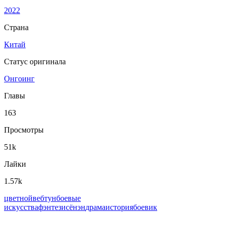
2022
Страна
Китай
Статус оригинала
Онгоинг
Главы
163
Просмотры
51k
Лайки
1.57k
цветной
вeбтун
боевые
искусства
фэнтези
сёнэн
драма
история
боевик