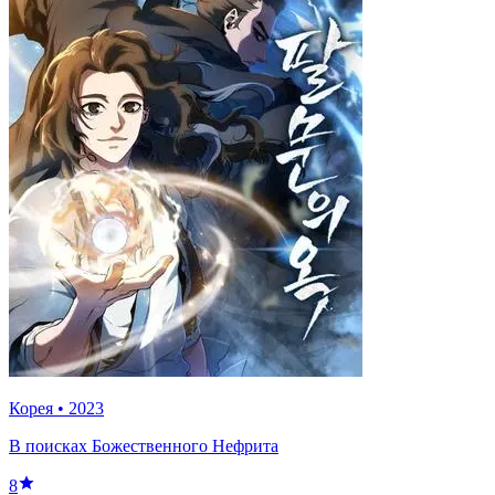
Корея
•
2023
В поисках Божественного Нефрита
8