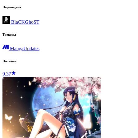
Переводчик
BlaCKGhoST
Трекеры
MangaUpdates
Похожее
9.37