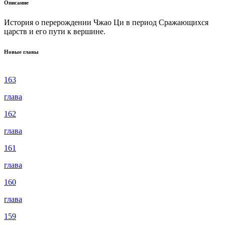
Описание
История о перерождении Чжао Ци в период Сражающихся
царств и его пути к вершине.
Новые главы
163
глава
162
глава
161
глава
160
глава
159