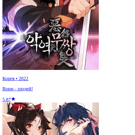
Корея
•
2022
Воин - злодей!
5.87