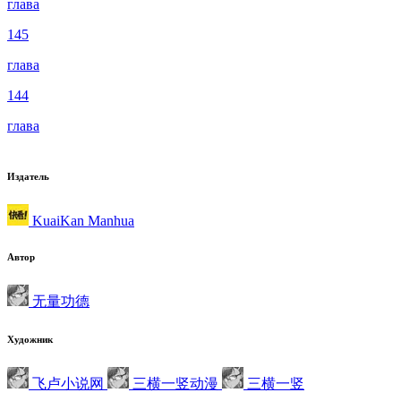
глава
145
глава
144
глава
Издатель
KuaiKan Manhua
Автор
无量功德
Художник
飞卢小说网
三横一竖动漫
三横一竖