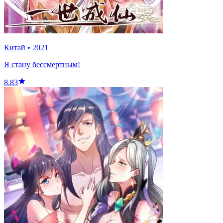
Китай
•
2021
Я стану бессмертным!
8.83