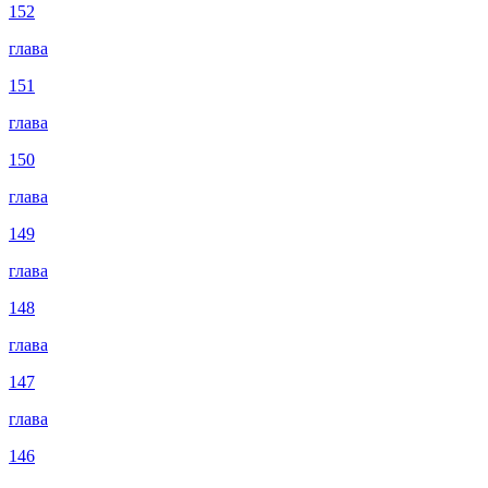
152
глава
151
глава
150
глава
149
глава
148
глава
147
глава
146