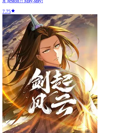
Я демон?! Мяу-мяу!
7.75