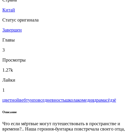
Китай
Статус оригинала
Завершен
Главы
3
Просмотры
1.27k
Лайки
1
цветной
вeбтун
повседневность
школа
комедия
драма
сёдзё
Описание
Что если мёртвые могут путешествовать в пространстве и
времени?.. Наша героиня-бунтарка повстречала своего отца,