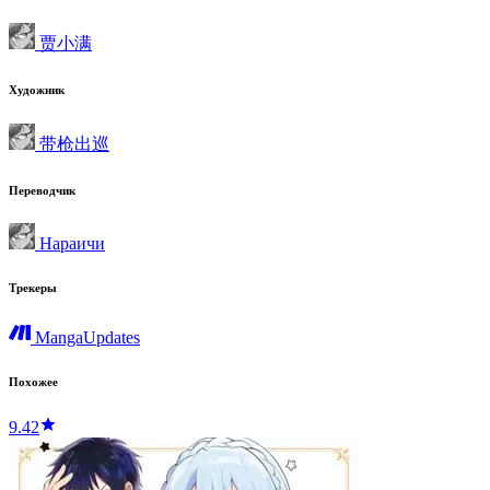
贾小满
Художник
带枪出巡
Переводчик
Нараичи
Трекеры
MangaUpdates
Похожее
9.42