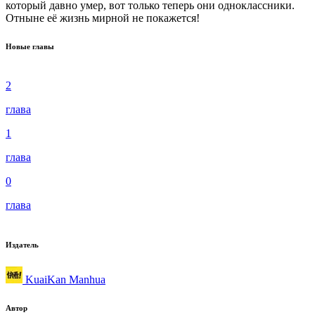
который давно умер, вот только теперь они одноклассники.
Отныне её жизнь мирной не покажется!
Новые главы
2
глава
1
глава
0
глава
Издатель
KuaiKan Manhua
Автор