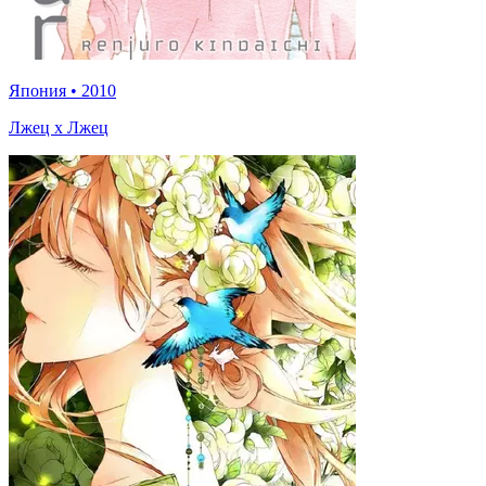
Япония
•
2010
Лжец x Лжец