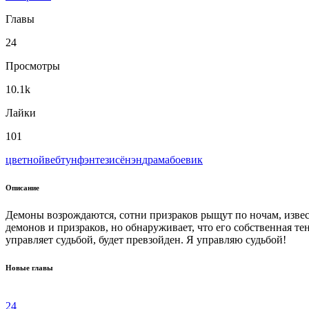
Главы
24
Просмотры
10.1k
Лайки
101
цветной
вeбтун
фэнтези
сёнэн
драма
боевик
Описание
Демоны возрождаются, сотни призраков рыщут по ночам, извес
демонов и призраков, но обнаруживает, что его собственная тен
управляет судьбой, будет превзойден. Я управляю судьбой!
Новые главы
24