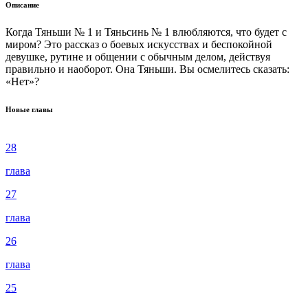
Описание
Когда Тяньши № 1 и Тяньсинь № 1 влюбляются, что будет с
миром? Это рассказ о боевых искусствах и беспокойной
девушке, рутине и общении с обычным делом, действуя
правильно и наоборот. Она Тяньши. Вы осмелитесь сказать:
«Нет»?
Новые главы
28
глава
27
глава
26
глава
25