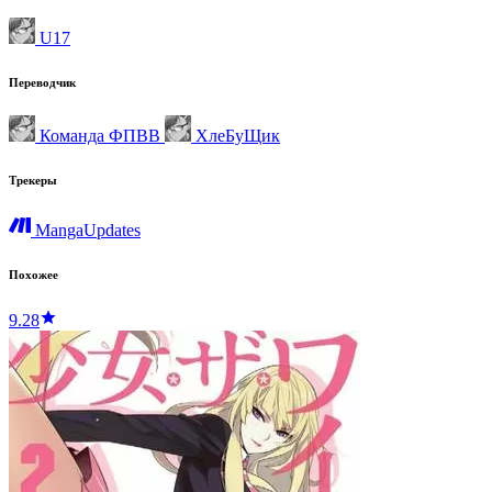
U17
Переводчик
Команда ФПВВ
ХлеБуЩик
Трекеры
MangaUpdates
Похожее
9.28