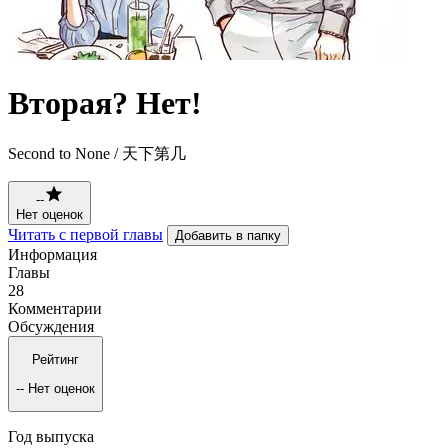
Вторая? Нет!
Second to None / 天下第几
--
Нет оценок
Читать с первой главы
Добавить в папку
Информация
Главы
28
Комментарии
Обсуждения
Рейтинг
--
Нет оценок
Год выпуска