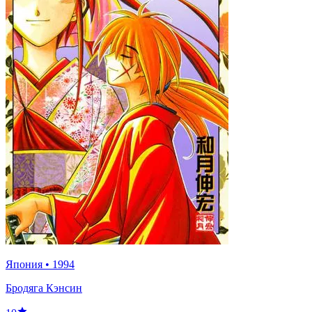
Япония
•
1994
Бродяга Кэнсин