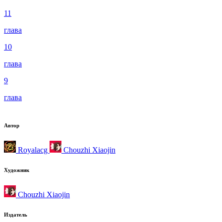
11
глава
10
глава
9
глава
Автор
Royalacg
Chouzhi Xiaojin
Художник
Chouzhi Xiaojin
Издатель