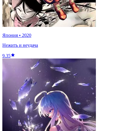
Япония
•
2020
Нежить и неудача
9.35