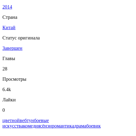
2014
Страна
Китай
Статус оригинала
Завершен
Главы
28
Просмотры
6.4k
Лайки
0
цветной
вeбтун
боевые
искусства
комедия
сёнэн
романтика
драма
боевик