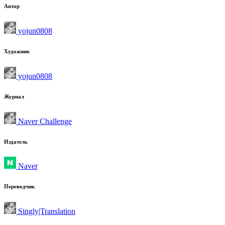
Автор
yojun0808
Художник
yojun0808
Журнал
Naver Challenge
Издатель
Naver
Переводчик
Singly|Translation