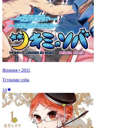
Япония
•
2011
Тсукими соба
10