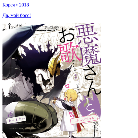
Корея
•
2018
Да, мой босс!