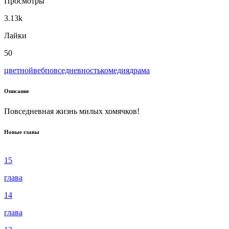
Просмотры
3.13k
Лайки
50
цветной
веб
повседневность
комедия
драма
Описание
Повседневная жизнь милых хомячков!
Новые главы
15
глава
14
глава