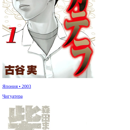
Япония
•
2003
Чигуатера