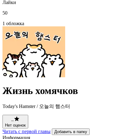
Лайки
50
1 обложка
Жизнь хомячков
Today's Hamster / 오늘의 햄스터
--
Нет оценок
Читать с первой главы
Добавить в папку
Информация