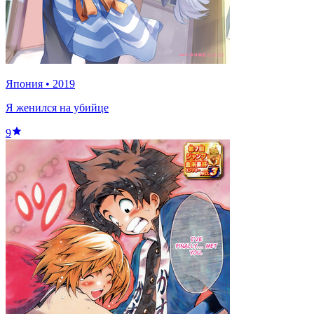
Япония
•
2019
Я женился на убийце
9