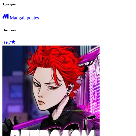
Трекеры
MangaUpdates
Похожее
9.67