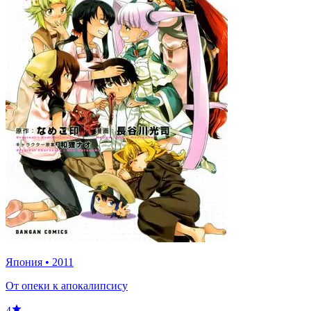
Япония
•
2011
От опеки к апокалипсису
4