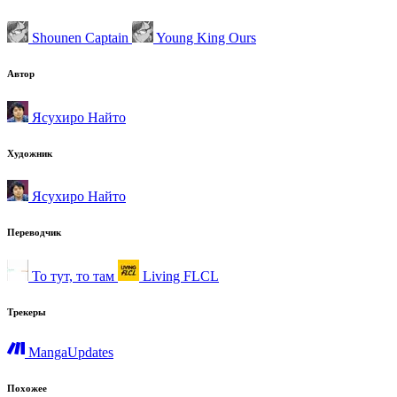
Shounen Captain
Young King Ours
Автор
Ясухиро Найто
Художник
Ясухиро Найто
Переводчик
То тут, то там
Living FLCL
Трекеры
MangaUpdates
Похожее