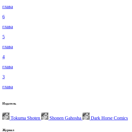
глава
6
глава
5
глава
4
глава
3
глава
Издатель
Tokuma Shoten
Shonen Gahosha
Dark Horse Comics
Журнал