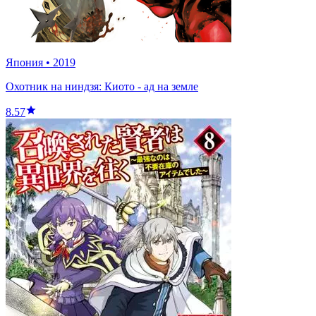
Япония
•
2019
Охотник на ниндзя: Киото - ад на земле
8.57