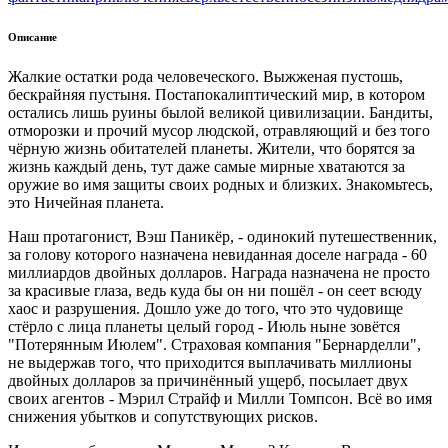
Описание
Жалкие остатки рода человеческого. Выжженая пустошь,
бескрайняя пустыня. Постапокалиптический мир, в котором
остались лишь руины былой великой цивилизации. Бандиты,
отморозки и прочий мусор людской, отравляющий и без того
чёрную жизнь обитателей планеты. Жители, что борятся за
жизнь каждый день, тут даже самые мирные хватаются за
оружие во имя защиты своих родных и близких. Знакомьтесь,
это Ничейная планета.
Наш протагонист, Вэш Паникёр, - одинокий путешественник,
за голову которого назначена невиданная доселе награда - 60
миллиардов двойных долларов. Награда назначена не просто
за красивые глаза, ведь куда бы он ни пошёл - он сеет всюду
хаос и разрушения. Дошло уже до того, что это чудовище
стёрло с лица планеты целый город - Июль ныне зовётся
"Потерянным Июлем". Страховая компания "Бернарделли",
не выдержав того, что приходится выплачивать миллионы
двойных долларов за причинённый ущерб, посылает двух
своих агентов - Мэрил Страйф и Милли Томпсон. Всё во имя
снижения убытков и сопутствующих рисков.