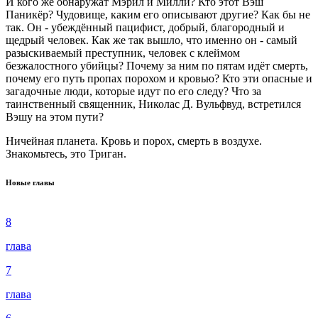
И кого же обнаружат Мэрил и Милли? Кто этот Вэш
Паникёр? Чудовище, каким его описывают другие? Как бы не
так. Он - убеждённый пацифист, добрый, благородный и
щедрый человек. Как же так вышло, что именно он - самый
разыскиваемый преступник, человек с клеймом
безжалостного убийцы? Почему за ним по пятам идёт смерть,
почему его путь пропах порохом и кровью? Кто эти опасные и
загадочные люди, которые идут по его следу? Что за
таинственный священник, Николас Д. Вульфвуд, встретился
Вэшу на этом пути?
Ничейная планета. Кровь и порох, смерть в воздухе.
Знакомьтесь, это Триган.
Новые главы
8
глава
7
глава