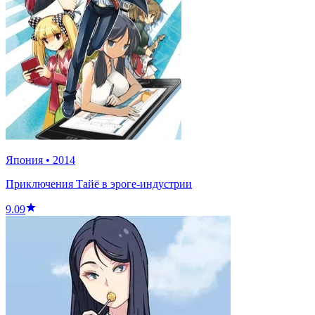
Япония
•
2014
Приключения Тайё в эроге-индустрии
9.09