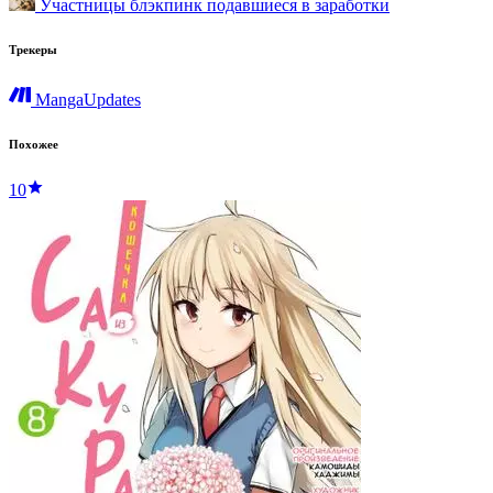
Участницы блэкпинк подавшиеся в заработки
Трекеры
MangaUpdates
Похожее
10