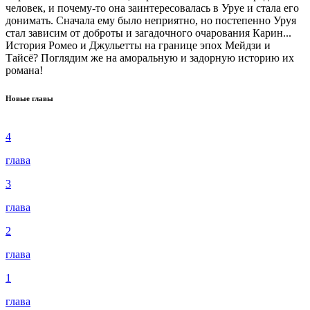
человек, и почему-то она заинтересовалась в Уруе и стала его
донимать. Сначала ему было неприятно, но постепенно Уруя
стал зависим от доброты и загадочного очарования Карин...
История Ромео и Джульетты на границе эпох Мейдзи и
Тайсё? Поглядим же на аморальную и задорную историю их
романа!
Новые главы
4
глава
3
глава
2
глава
1
глава