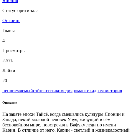
Япония
Статус оригинала
Онгоинг
Главы
4
Просмотры
2.57k
Лайки
20
неприемлемый
сэйнэн
этти
комедия
романтика
драма
история
Описание
На закате эпохи Тайсё, когда смешались культуры Японии и
Запада, некий молодой человек Уруя, живущий в сём
беспокойном мире, повстречал в Вафуку леди по имени
Карин. В отличие от него, Карин - светлый и жизнерадостный