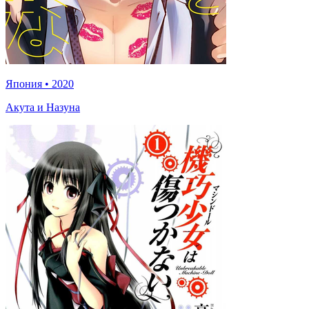
Япония
•
2020
Акута и Назуна