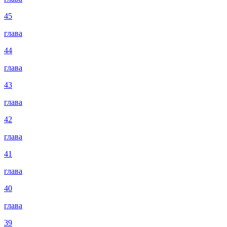
45
глава
44
глава
43
глава
42
глава
41
глава
40
глава
39