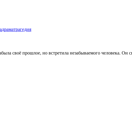
а
драма
трагедия
ыла своё прошлое, но встретила незабываемого человека. Он ск