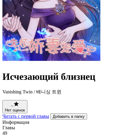
Исчезающий близнец
Vanishing Twin / 배니싱 트윈
--
Нет оценок
Читать с первой главы
Добавить в папку
Информация
Главы
49