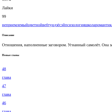
Лайки
99
неприемлемый
цветной
вeбтун
дзёсэй
психология
школа
романтик
Описание
Отношения, наполненные заговором. Угнанный самолёт. Она заб
Новые главы
48
глава
47
глава
46
глава