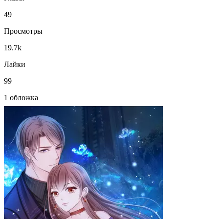
49
Просмотры
19.7k
Лайки
99
1 обложка