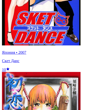
Япония
•
2007
Скет Данс
10