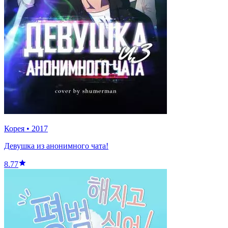
Корея
•
2017
Девушка из анонимного чата!
8.77