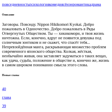
повседневность
психология
комедия
сёнэн
романтика
драма
Описание
Заговоры. Повсюду. Nippon Hikikomori Kyokai. Добро
пожаловать в Одиночество. Добро пожаловать в Ряды
Отвергнутых Обществом. Ты — хикикомори, и твоя жизнь
ничтожна. Если, конечно, вдруг не появится девушка под
солнечным зонтиком и не скажет, что спасёт тебя...
Непревзойдённая манга, раскрывающая множество проблем
современного японского общества. Колкая, жёсткая,
необычайно живая, она заставляет задуматься о таких вещах,
как удача, судьба, положение в обществе и, конечно же, жизнь
в самом широком понимании смысла этого слова.
Новые главы
40
глава
39