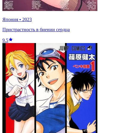
Япония
•
2023
Пристрастность в биении сердца
9.5