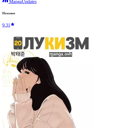
MangaUpdates
Похожее
9.31