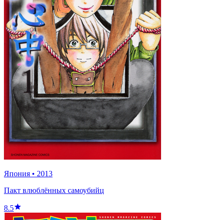
Япония
•
2013
Пакт влюблённых самоубийц
8.5