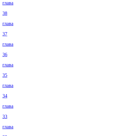
глава
38
глава
37
глава
36
глава
35
глава
34
глава
33
глава