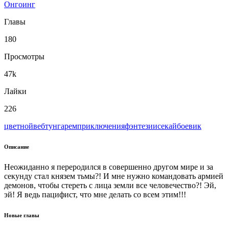
Онгоинг
Главы
180
Просмотры
47k
Лайки
226
цветной
вeбтун
гарем
приключения
фэнтези
исекай
боевик
Описание
Неожиданно я переродился в совершенно другом мире и за
секунду стал князем тьмы?! И мне нужно командовать армией
демонов, чтобы стереть с лица земли все человечество?! Эй,
эй! Я ведь пацифист, что мне делать со всем этим!!!
Новые главы