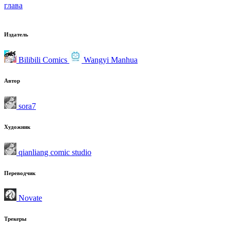
глава
Издатель
Bilibili Comics
Wangyi Manhua
Автор
sora7
Художник
qianliang comic studio
Переводчик
Novate
Трекеры