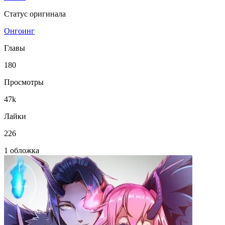
Статус оригинала
Онгоинг
Главы
180
Просмотры
47k
Лайки
226
1 обложка