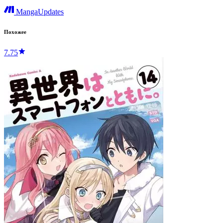
MangaUpdates
Похожее
7.75