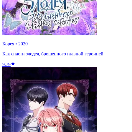
Корея
•
2020
Как спасти злодея, брошенного главной героиней
9.79