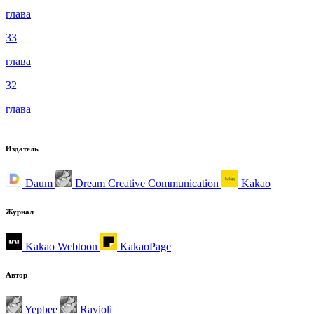
глава
33
глава
32
глава
Издатель
Daum
Dream Creative Communication
Kakao
Журнал
Kakao Webtoon
KakaoPage
Автор
Yepbee
Ravioli