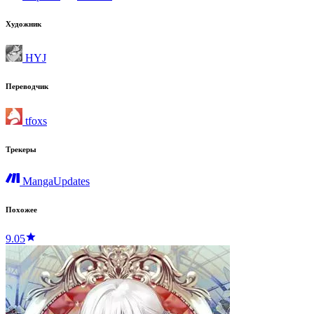
Художник
HYJ
Переводчик
tfoxs
Трекеры
MangaUpdates
Похожее
9.05