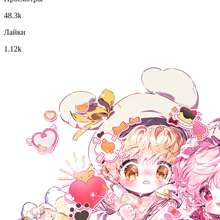
48.3k
Лайки
1.12k