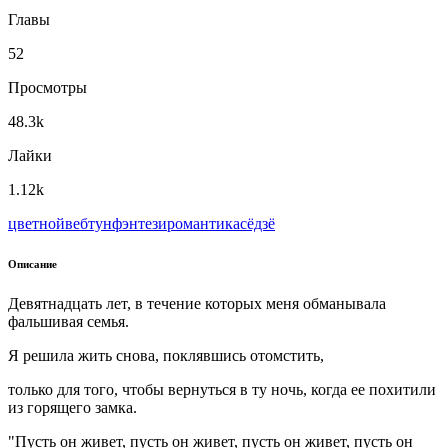
Главы
52
Просмотры
48.3k
Лайки
1.12k
цветной
вeбтун
фэнтези
романтика
сёдзё
Описание
Девятнадцать лет, в течение которых меня обманывала
фальшивая семья.
Я решила жить снова, поклявшись отомстить,
только для того, чтобы вернуться в ту ночь, когда ее похитили
из горящего замка.
"Пусть он живет, пусть он живет, пусть он живет, пусть он