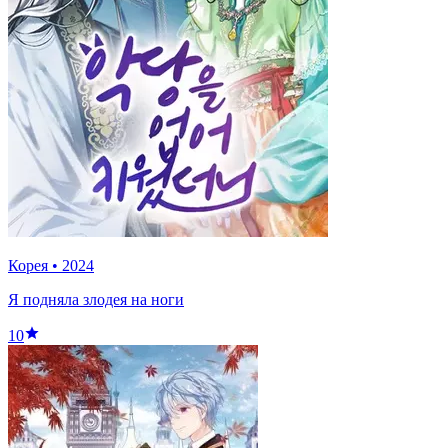
Корея
•
2024
Я подняла злодея на ноги
10