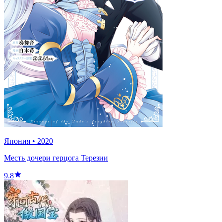
Япония
•
2020
Месть дочери герцога Терезии
9.8