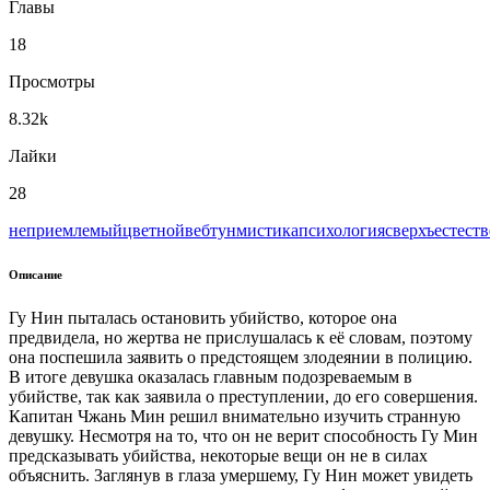
Главы
18
Просмотры
8.32k
Лайки
28
неприемлемый
цветной
вeбтун
мистика
психология
сверхъестест
Описание
Гу Нин пыталась остановить убийство, которое она
предвидела, но жертва не прислушалась к её словам, поэтому
она поспешила заявить о предстоящем злодеянии в полицию.
В итоге девушка оказалась главным подозреваемым в
убийстве, так как заявила о преступлении, до его совершения.
Капитан Чжань Мин решил внимательно изучить странную
девушку. Несмотря на то, что он не верит способность Гу Мин
предсказывать убийства, некоторые вещи он не в силах
объяснить. Заглянув в глаза умершему, Гу Нин может увидеть