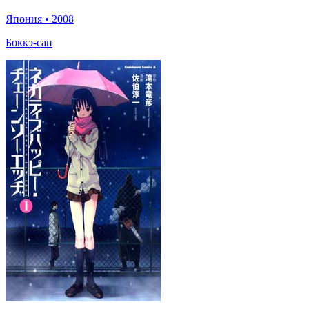
Япония
•
2008
Боккэ-сан