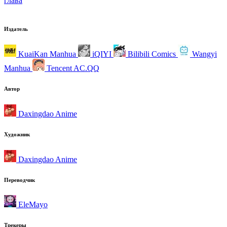
глава
Издатель
KuaiKan Manhua
iQIYI
Bilibili Comics
Wangyi
Manhua
Tencent AC.QQ
Автор
Daxingdao Anime
Художник
Daxingdao Anime
Переводчик
EleMayo
Трекеры