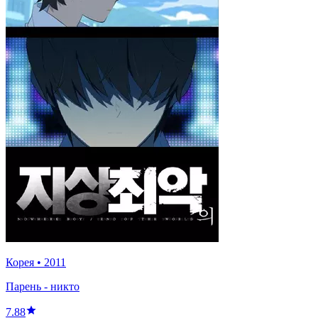
Корея
•
2011
Парень - никто
7.88