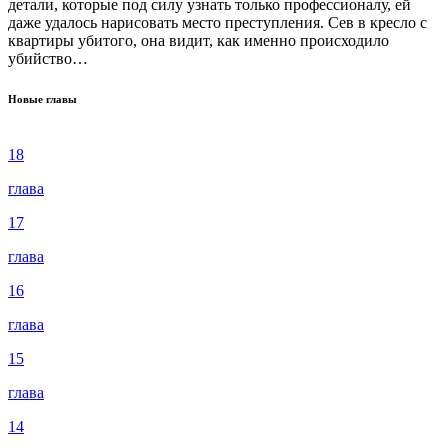
детали, которые под силу узнать только профессионалу, ей
даже удалось нарисовать место преступления. Сев в кресло с
квартиры убитого, она видит, как именно происходило
убийство…
Новые главы
18
глава
17
глава
16
глава
15
глава
14