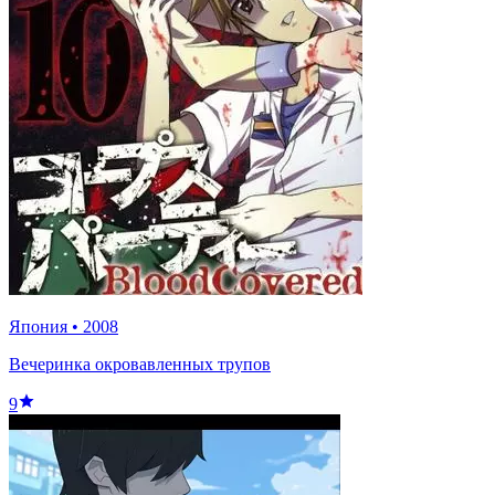
Япония
•
2008
Вечеринка окровавленных трупов
9