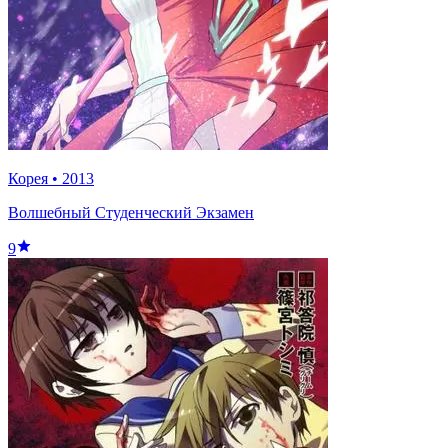
Корея
•
2013
Волшебный Студенческий Экзамен
9