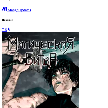
MangaUpdates
Похожее
7.6