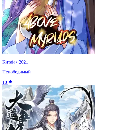
Китай
•
2021
Непобедимый
10