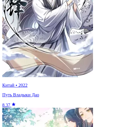
Китай
•
2022
Путь Владыки Дао
8.37