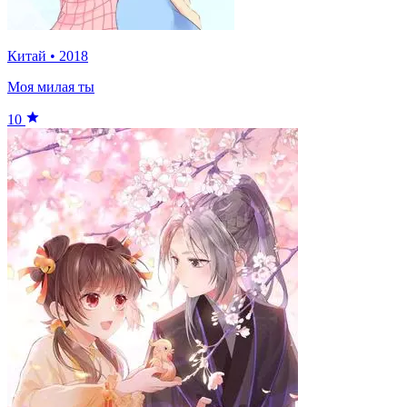
Китай
•
2018
Моя милая ты
10