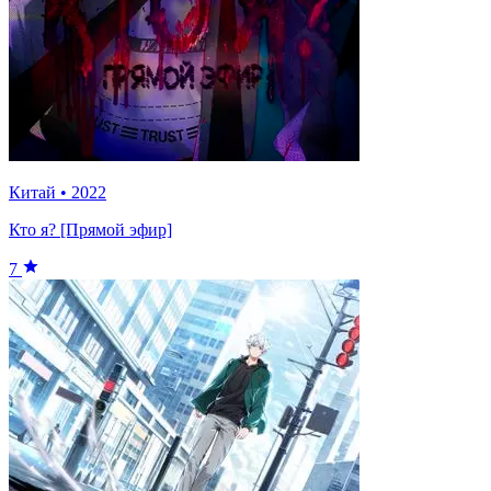
Китай
•
2022
Кто я? [Прямой эфир]
7