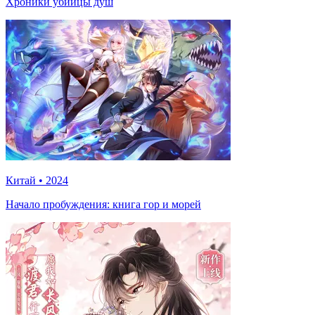
Хроники убийцы душ
Китай
•
2024
Начало пробуждения: книга гор и морей