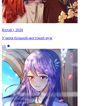
Китай
•
2020
У меня больной-жестокий муж
10