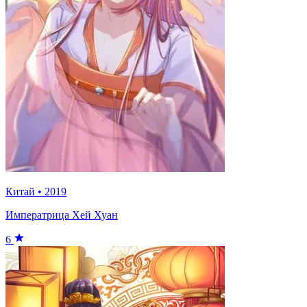
Китай
•
2019
Императрица Хей Хуан
6